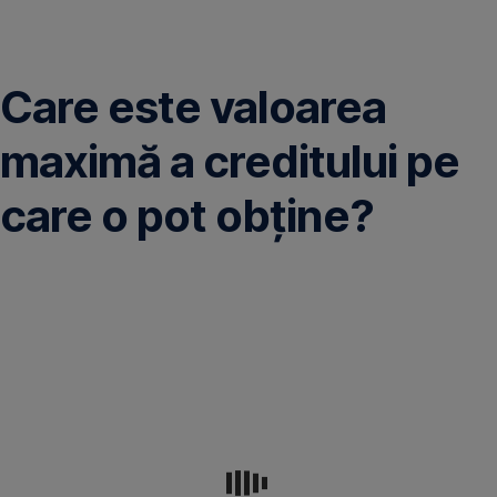
Omite
Care este valoarea
maximă a creditului pe
care o pot obţine?
Valoarea
maximă
pe
care
o
poţi
obţine
este
determinată