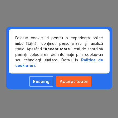
considerând
veniturile
şi
cheltuielile
tale
lunare
(rate
Folosim cookie-uri pentru o experiență online
alte
îmbunătățită, conținut personalizat și analiză
credite,
trafic. Apăsând “
Accept toate
”, ești de acord să
CAR,
permiți colectarea de informații prin cookie-uri
chirii,
sau tehnologii similare. Detalii în
Politica de
pensii
cookie-uri
.
alimentare
etc.)
precum
Resping
Accept toate
şi
în
funcţie
de
gradul
de