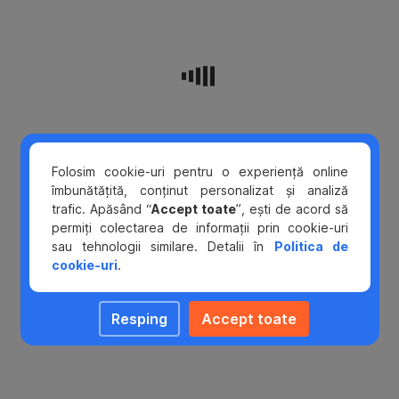
2021,
a
fost
adaugat
un
element
in
plus
pentru
Folosim cookie-uri pentru o experiență online
autentificarea
îmbunătățită, conținut personalizat și analiză
clientilor:
trafic. Apăsând “
Accept toate
”, ești de acord să
Parola
permiți colectarea de informații prin cookie-uri
statica,
sau tehnologii similare. Detalii în
Politica de
astfel,
cookie-uri
.
pentru
confirmarea
unei
Resping
Accept toate
plati
online
se
va
utiliza