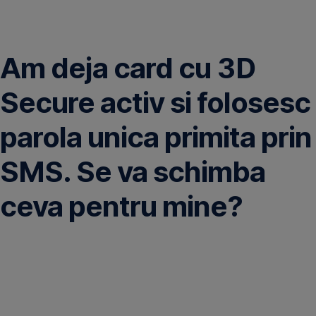
Omite
Am deja card cu 3D
Secure activ si folosesc
parola unica primita prin
SMS. Se va schimba
ceva pentru mine?
Incepand
cu
luna
ianuarie