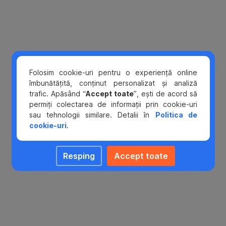
10
tranzactii
zi
/card
Folosim cookie-uri pentru o experiență online
îmbunătățită, conținut personalizat și analiză
trafic. Apăsând “
Accept toate
”, ești de acord să
permiți colectarea de informații prin cookie-uri
sau tehnologii similare. Detalii în
Politica de
cookie-uri
.
Resping
Accept toate