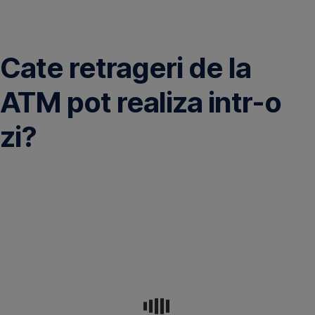
Omite
Cate retrageri de la
ATM pot realiza intr-o
zi?
Numarul
maxim
de
tranzactii
de
retragere
numerar
este
de