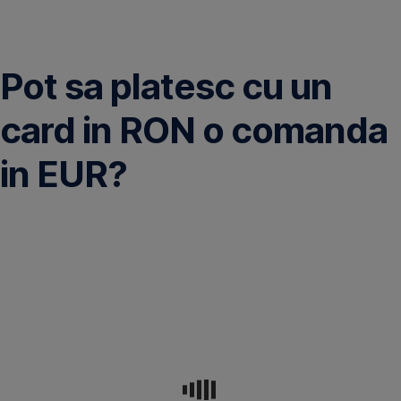
Omite
Pot sa platesc cu un
card in RON o comanda
in EUR?
Da,
poti
plati
cu
cardul
in
RON
in
orice