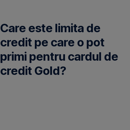
Omite
Care este limita de
credit pe care o pot
primi pentru cardul de
credit Gold?
Limita
maximă
de
creditare
-
100.000
lei: