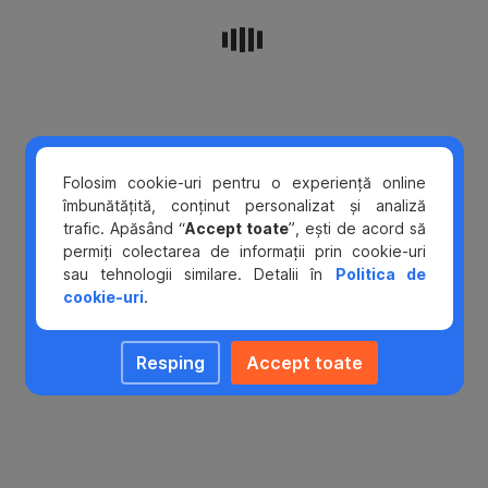
până
la
70.000
lei
inclusiv
se
Folosim cookie-uri pentru o experiență online
pot
îmbunătățită, conținut personalizat și analiză
acorda
trafic. Apăsând “
Accept toate
”, ești de acord să
cu
permiți colectarea de informații prin cookie-uri
sau
sau tehnologii similare. Detalii în
Politica de
fără
cookie-uri
.
garanţii;
între
70.100
Resping
Accept toate
lei
–
100.000
lei
se
vor