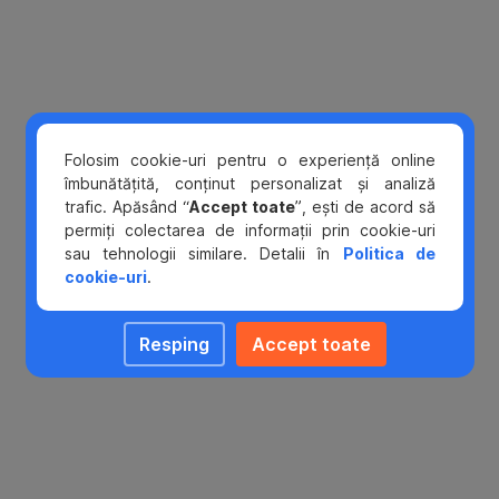
menţionate
în
cadrul
opţiunii
BCR
Alert
şi
Folosim cookie-uri pentru o experiență online
în
îmbunătățită, conținut personalizat și analiză
plus
trafic. Apăsând “
Accept toate
”, ești de acord să
pentru:
permiți colectarea de informații prin cookie-uri
sau tehnologii similare. Detalii în
Politica de
toate
cookie-uri
.
plăţile
efectuate
Resping
Accept toate
cu
cardul
(la
comercianţi
sau
online);
toate