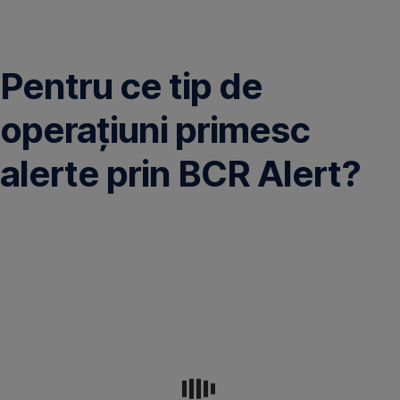
Omite
Pentru ce tip de
operaţiuni primesc
alerte prin BCR Alert?
BCR
Alert
Plus
–
veţi
primi
alerte
pentru
operaţiunile