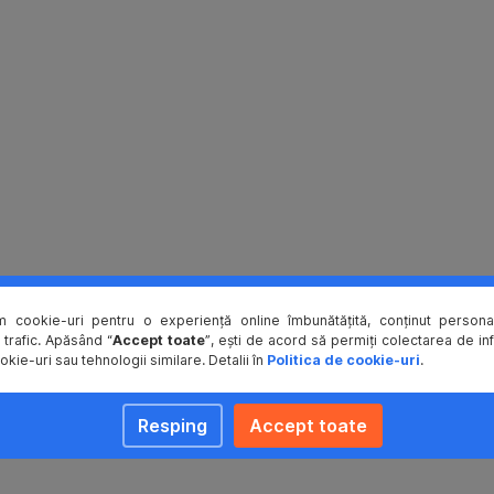
m cookie-uri pentru o experiență online îmbunătățită, conținut personal
 trafic. Apăsând “
Accept toate
”, ești de acord să permiți colectarea de in
okie-uri sau tehnologii similare. Detalii în
Politica de cookie-uri
.
Resping
Accept toate