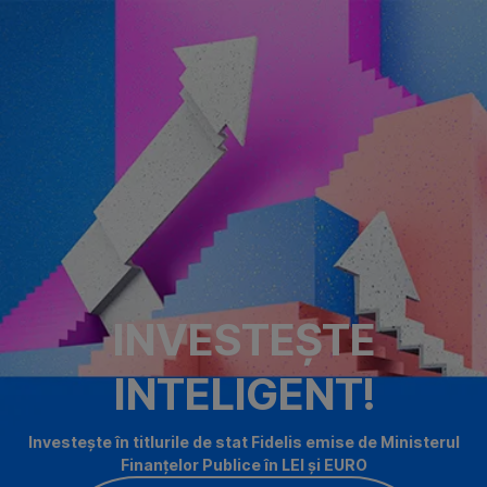
Omite
INVESTEŞTE
INTELIGENT!
Investește în titlurile de stat Fidelis emise de Ministerul
Finanțelor Publice în LEI și EURO