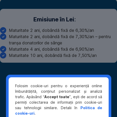
Emisiune în Lei
:
Maturitate 2 ani, dobândă fixă de 6,30%/an
Maturitate 2 ani, dobândă fixă de 7,30%/an – pentru
tranșa donatorilor de sânge
Maturitate 4 ani, dobândă fixă de 6,90%/an
Maturitate 10 ani, dobândă fixă de 7,50%/an
Emisiuni
în
Euro
:
Folosim cookie-uri pentru o experiență online
îmbunătățită, conținut personalizat și analiză
Maturitate
trafic. Apăsând “
Accept toate
”, ești de acord să
3
permiți colectarea de informații prin cookie-uri
ani,
sau tehnologii similare. Detalii în
Politica de
dobândă
cookie-uri
.
fixă