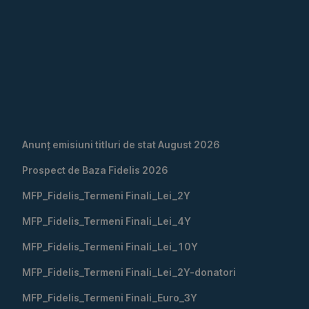
inclusiv.
Citiţi
prospectul
de
emisiune
înainte
de
a
Anunț emisiuni titluri de stat August 2026
subscrie!
,
O
Deschide
Prospect de Baza Fidelis 2026
,
investiţie
in
Deschide
în
tab
MFP_Fidelis_Termeni Finali_Lei_2Y
,
in
titluri
nou
Deschide
tab
de
MFP_Fidelis_Termeni Finali_Lei_4Y
,
in
nou
stat
Deschide
tab
MFP_Fidelis_Termeni Finali_Lei_10Y
implică
,
in
nou
anumite
Deschide
tab
MFP_Fidelis_Termeni Finali_Lei_2Y-donatori
riscuri,
,
in
nou
incluzând,
Deschide
tab
MFP_Fidelis_Termeni Finali_Euro_3Y
,
fără
in