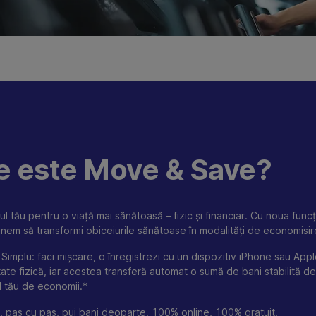
e este Move & Save?
ul tău pentru o viață mai sănătoasă – fizic și financiar. Cu noua func
nem să transformi obiceiurile sănătoase în modalități de economisir
Simplu: faci mișcare, o înregistrezi cu un dispozitiv iPhone sau App
tate fizică, iar acestea transferă automat o sumă de bani stabilită de
l tău de economii.*
a, pas cu pas, pui bani deoparte. 100% online, 100% gratuit.