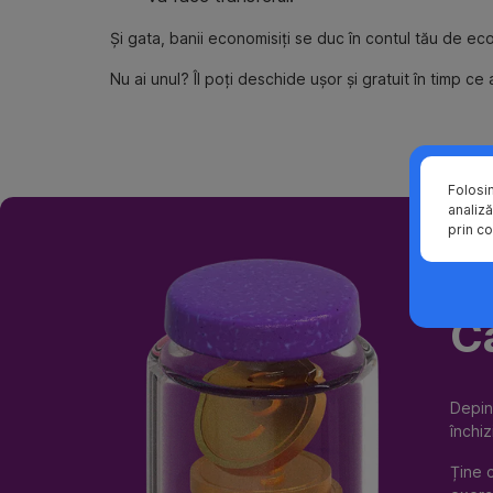
Și gata, banii economisiți se duc în contul tău de ec
Nu ai unul? Îl poți deschide ușor și gratuit în timp ce
Folosi
analiză
prin co
C
Depin
închiz
Ține c