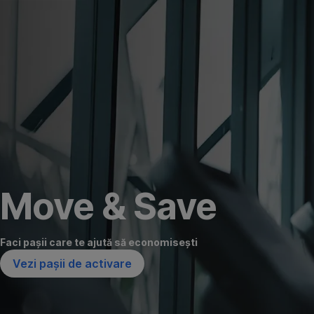
Omite
Move & Save
Faci pașii care te ajută să economisești
Vezi pașii de activare