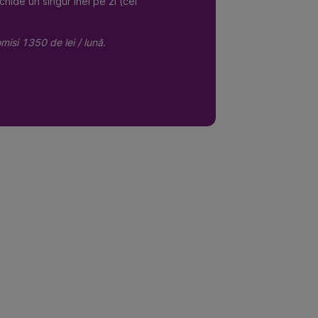
nchide un singur inel pe zi (cel
omisi 1350 de lei / lună.