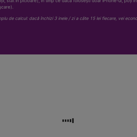
ții, stat în picioare), în timp ce dacă folosești doar iPhone-ul, poți î
șcare).
lu de calcul: dacă închizi 3 inele / zi a câte 15 lei fiecare, vei econ