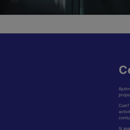
C
Ajutor
propu
Cum? 
activi
contu
Și aș