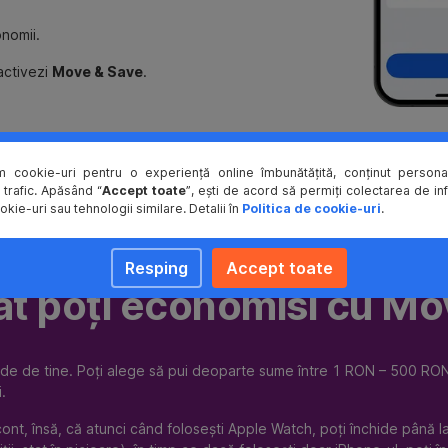
onomii.
 activezi
Move & Save
.
m cookie-uri pentru o experiență online îmbunătățită, conținut personal
 trafic. Apăsând “
Accept toate
”, ești de acord să permiți colectarea de in
okie-uri sau tehnologii similare. Detalii în
Politica de cookie-uri
.
Resping
Accept toate
ât poți economisi cu Mo
de de tine. Poți alege să pui deoparte sume între 1 RON – 500 RON p
i.
ont, însă, că atunci când folosești Apple Watch, poți închide până la 