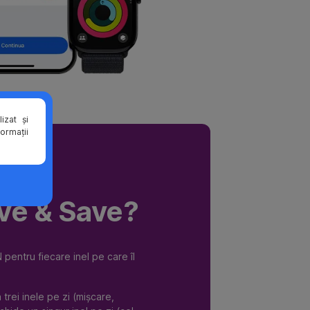
izat și
formații
ve & Save?
entru fiecare inel pe care îl
trei inele pe zi (mișcare,