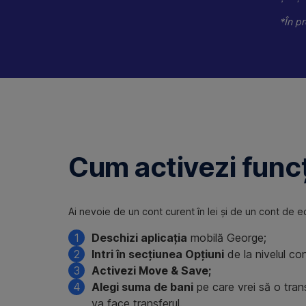
*În pr
Cum activezi funcț
Ai nevoie de un cont curent în lei și de un cont de ec
Deschizi aplicația
mobilă George;
Intri în secțiunea Opțiuni
de la nivelul con
Activezi Move & Save;
Alegi suma de bani
pe care vrei să o trans
va face transferul.