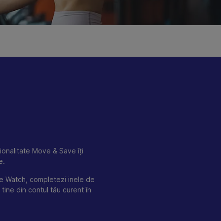
ționalitate Move & Save îți
e.
le Watch, completezi inele de
 tine din contul tău curent în