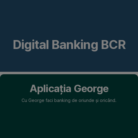
Omite
Mergi
Mergi
Mergi
la
la
la
Aplicația
George
Asistentul
George
ID
Financiar
Digital Banking BCR
BCR
Aplicația George
Cu George faci banking de oriunde și oricând.