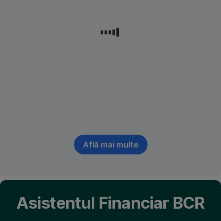
doar
cu
ajutorul
codului
PIN
știut
de
tine.
Află mai multe
,
Deschide
in
tab
nou
Asistentul Financiar BCR