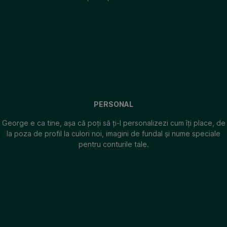
PERSONAL
George e ca tine, așa că poți să ți-l personalizezi cum îți place, de
la poza de profil la culori noi, imagini de fundal și nume speciale
pentru conturile tale.
UNIC
Oferă
posibilitatea
de