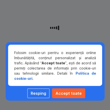
la
finanțele
tale
de
pe
telefonul
mobil
–
oriunde,
oricând!
Folosim cookie-uri pentru o experiență online
îmbunătățită, conținut personalizat și analiză
trafic. Apăsând “
Accept toate
”, ești de acord să
permiți colectarea de informații prin cookie-uri
sau tehnologii similare. Detalii în
Politica de
cookie-uri
.
SIGURANȚĂ
Tranzacțiile
Resping
Accept toate
pot
fi
autorizate