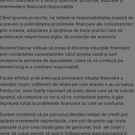
servicii financiare în 3 direcții specifice: protecție, educație și
intermediere financiară responsabilă.
Când spunem protectie, ne referim la responsabilitatea noastră de
a preveni și preîntâmpina problemele financiare ale consumatorilor
prin crearea, adoptarea și sprijinirea de bune practici care să
promoveze respectarea legilor de protecție ale acestora.
Sistemul bancar trebuie să crească eficiența educației financiare
prin contactarea consumatorilor când aceștia caută și sunt
receptivi la asistența de specialitate, ceea ce va conduce pe
termen lung la o creditare responsabilă.
Facem eforturi și ne preocupă permanent situația financiară a
clienților noștri, indiferent de relația pe care aceștia o au cu banca.
Pentru noi, este foarte important să avem clienți care să ne solicite
sprijinul, să comunice cu noi si să ne contacteze pentru a găsi
împreună soluții la problemele financiare cu care se confrunta.
Suntem conștienți că pe parcursul derulării relației de credit pot
apărea evenimente neprevăzute, care pot da peste cap toate
planurile și pot crea situații greu de gestionat, însă am creat o
serie de soluții menite să vină în întâmpinarea dumneavoastră în