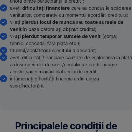
unora dintre participanții la credit);
aveți
dificultați financiare
care au condus la scăderea
veniturilor, comparativ cu momentul acordării creditului;
v-ați
pierdut locul de muncă
sau
toate sursele de
venit
în baza cărora ați obținut creditul;
v-
ați pierdut temporar sursele de venit
(șomaj
tehnic, concediu fără plată etc.);
titularul/coplătitorul creditului a decedat;
aveți dificultăți financiare cauzate de eșalonarea la plată
a descoperitului de cont/cardului de credit urmare
anulării sau diminuării plafonului de credit;
întâmpinați dificultăți financiare din cauza
supraîndatorării.
Principalele condiții de