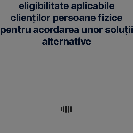
eligibilitate aplicabile
clienților persoane fizice
pentru acordarea unor soluții
alternative
Puteți
apela
la
un
tratament
de
restructurare
dacă
îndepliniți
cel
puțin
următoarele