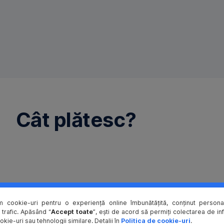
Cât plătesc?
m cookie-uri pentru o experiență online îmbunătățită, conținut personal
 trafic. Apăsând “
Accept toate
”, ești de acord să permiți colectarea de in
okie-uri sau tehnologii similare. Detalii în
Politica de cookie-uri
.