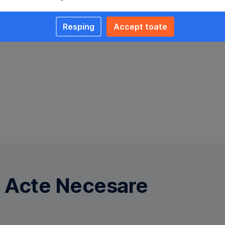
Resping
Accept toate
Acte Necesare