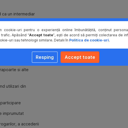
Agent
de
garantii
d ca un intermediar
te comunicarea cat si
Agentul
m cookie-uri pentru o experiență online îmbunătățită, conținut personal
de
 trafic. Apăsând “
Accept toate
”, ești de acord să permiți colectarea de in
garantii
okie-uri sau tehnologii similare. Detalii în
Politica de cookie-uri
.
are
a interfata dintre
rolul
de
Resping
Accept toate
gestiona
e ale creditului
garantiile
rapoarte si alte
aduse
de
imprumutat
d utilizari din
in
cadrul
 participare
creditului
sindicalizat
re imprumutat
in
favoarea
garilor, a accederii
creditorilor,