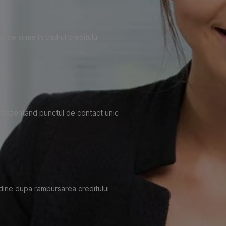
fer de sume in cadrul creditului
eprezentand punctul de contact unic
tudine dupa rambursarea creditului