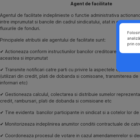
Agent de facilitate
Agentul de facilitate indeplinieste o functie administrativa actionan
intre imprumutat si bancile din cadrul sindicatului, atat in ce prives
fluxurile de fonduri.
Folosi
analiză
Principalele atributii ale agentului de facilitate sunt:
prin co
✔ Actioneaza conform instructiunilor bancilor creditoare si reprezint
aceastea si imprumutat
✔ Transmite notificari catre parti cu privire la aspectele operational
(utilizari din credit, plati de dobanda si comisoane, transmiterea de 
informari etc)
✔ Gestioneaza calculul, colectarea si distribuie sumelor reprezentan
credit, rambursari, plati de dobanda si comisioane etc
✔ Tine evidenta bancilor participante in sindicat si a cotelor lor de
✔ Monitorizeaza indeplinirea anumitor conditii contractuale de cat
✔ Coordoneaza procesul de votare in cazul amendamenrelor si dero