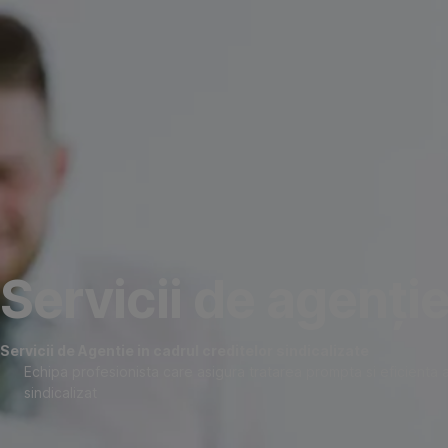
Omite
Servicii de agenți
Servicii de Agentie in cadrul creditelor sindicalizate
Echipa profesionista care asigura tratarea prompta si eficienta a 
sindicalizat