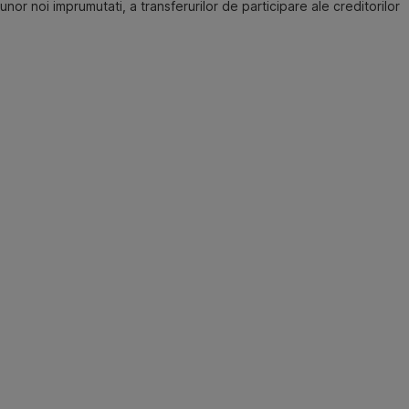
unor noi imprumutati, a transferurilor de participare ale creditorilor
Principiile
Agentului
Activitatea
de
Agent
presupune
aplicarea
unor
principii
cum
ar
fi:
✔