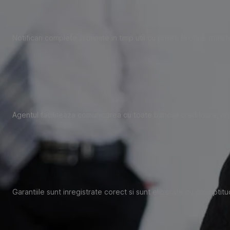
Notificari complete si primite in timp util cu privire la orice trans
Agentul faciliteaza comunicarea cu toate bancile creditoare, r
Garantiile sunt inregistrate corect si sunt eliberate cu prompti