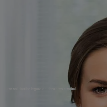
e
tuturor solicitarilor legate de derularea creditului