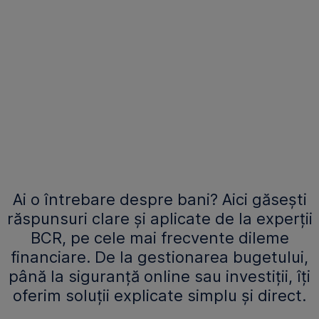
Ai o întrebare despre bani? Aici găsești
răspunsuri clare și aplicate de la experții
BCR, pe cele mai frecvente dileme
financiare. De la gestionarea bugetului,
până la siguranță online sau investiții, îți
oferim soluții explicate simplu și direct.