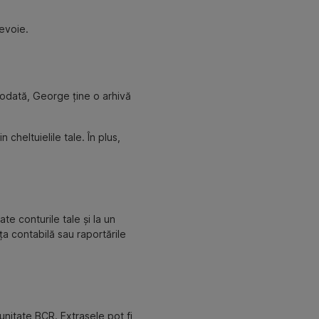
nevoie.
 Totodată, George ține o arhivă
cheltuielile tale. În plus,
te conturile tale și la un
ța contabilă sau raportările
unitate BCR. Extrasele pot fi