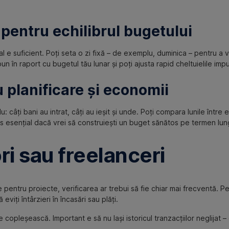
 pentru echilibrul bugetului
al e suficient. Poți seta o zi fixă – de exemplu, duminica – pentru a v
un în raport cu bugetul tău lunar și poți ajusta rapid cheltuielile impu
u planificare și economii
u: câți bani au intrat, câți au ieșit și unde. Poți compara lunile între
as esențial dacă vrei să construiești un buget sănătos pe termen lun
i sau freelanceri
 pentru proiecte, verificarea ar trebui să fie chiar mai frecventă. Pe 
viți întârzieri în încasări sau plăți.
e copleșească. Important e să nu lași istoricul tranzacțiilor neglijat – 