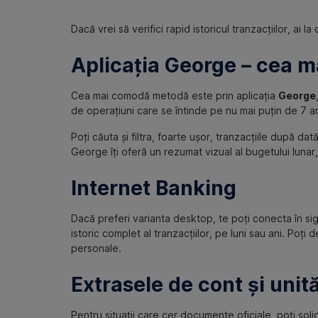
Dacă vrei să verifici rapid istoricul tranzacțiilor, ai l
Aplicația George – cea m
Cea mai comodă metodă este prin aplicația
George
de operațiuni care se întinde pe nu mai puțin de 7 an
Poți căuta și filtra, foarte ușor, tranzacțiile după da
George îți oferă un rezumat vizual al bugetului lunar,
Internet Banking
Dacă preferi varianta desktop, te poți conecta în sigu
istoric complet al tranzacțiilor, pe luni sau ani. Poț
personale.
Extrasele de cont și unit
Pentru situații care cer documente oficiale, poți soli