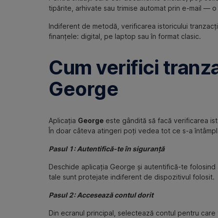
tipărite, arhivate sau trimise automat prin e-mail — 
Indiferent de metodă, verificarea istoricului tranzacț
finanțele: digital, pe laptop sau în format clasic.
Cum verifici tranza
George
Aplicația
George
este gândită să facă verificarea istor
În doar câteva atingeri poți vedea tot ce s-a întâmpl
Pasul 1: Autentifică-te în siguranță
Deschide aplicația George și autentifică-te folosin
tale sunt protejate indiferent de dispozitivul folosit.
Pasul 2: Accesează contul dorit
Din ecranul principal, selectează contul pentru care v