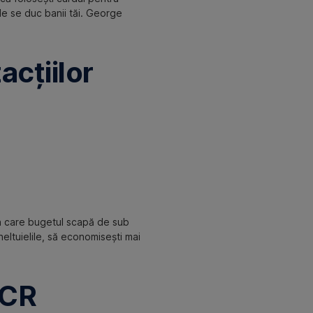
nde se duc banii tăi. George
acțiilor
 în care bugetul scapă de sub
cheltuielile, să economisești mai
BCR