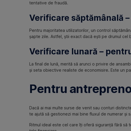
tentative de fraudă.
Verificare săptămânală –
Pentru majoritatea utilizatorilor, un control săptămân
șapte zile. Astfel, știi exact dacă ești pe drumul cel b
Verificare lunară – pentr
La final de lună, merită să arunci o privire de ansambl
și seta obiective realiste de economisire. Este un p
Pentru antreprenor
Dacă ai mai multe surse de venit sau conturi distincte
te ajută să gestionezi mai bine fluxul de numerar și să e
Ritmul ideal este cel care îți oferă siguranță fără să t
tale financiare.