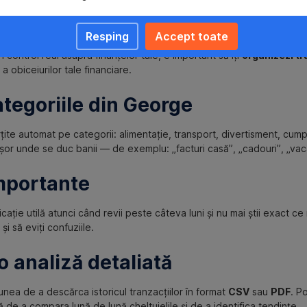
eficient tranzacțiile
Resping
Accept toate
n control real asupra finanțelor tale, e important să îți
organizezi tr
 a obiceiurilor tale financiare.
ategoriile din George
rțite automat pe categorii: alimentație, transport, divertisment, cumpă
șor unde se duc banii — de exemplu: „facturi casă”, „cadouri”, „vac
importante
icație utilă atunci când revii peste câteva luni și nu mai știi exact 
i să eviți confuziile.
o analiză detaliată
nea de a descărca istoricul tranzacțiilor în format
CSV
sau
PDF
. P
 de a compara lună de lună cheltuielile și de a identifica tendințe.