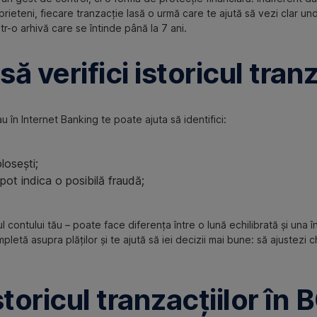
e prieteni, fiecare tranzacție lasă o urmă care te ajută să vezi clar u
r-o arhivă care se întinde până la 7 ani.
ă verifici istoricul tranz
u în Internet Banking te poate ajuta să identifici:
losești;
ot indica o posibilă fraudă;
ul contului tău – poate face diferența între o lună echilibrată și una
mpletă asupra plăților și te ajută să iei decizii mai bune: să ajustezi 
toricul tranzacțiilor în 