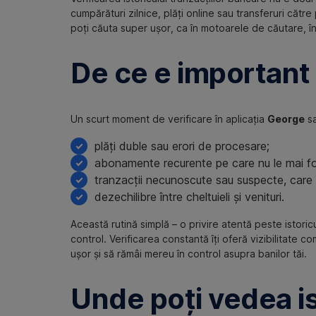
cumpărături zilnice, plăți online sau transferuri cătr
poți căuta super ușor, ca în motoarele de căutare, înt
De ce e important s
Un scurt moment de verificare în aplicația
George
sa
plăți duble sau erori de procesare;
abonamente recurente pe care nu le mai fo
tranzacții necunoscute sau suspecte, care p
dezechilibre între cheltuieli și venituri.
Această rutină simplă – o privire atentă peste istoric
control. Verificarea constantă îți oferă vizibilitate co
ușor și să rămâi mereu în control asupra banilor tăi.
Unde poți vedea is