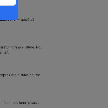
anzacțiile
— adică să
rături online și altele. Poți
anță”.
ce reprezintă o sumă anume.
oți face asta lunar și salva