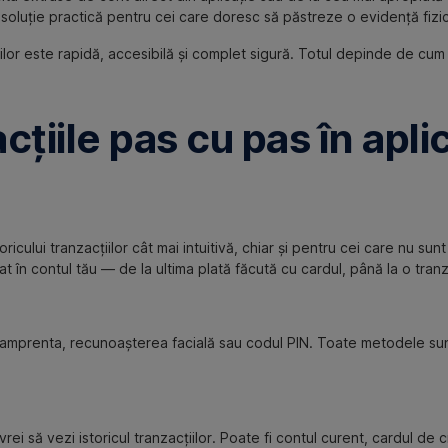
o soluție practică pentru cei care doresc să păstreze o evidență fizi
iilor este rapidă, accesibilă și complet sigură. Totul depinde de cum 
cțiile pas cu pas în apli
icului tranzacțiilor cât mai intuitivă, chiar și pentru cei care nu sunt
at în contul tău — de la ultima plată făcută cu cardul, până la o tra
d amprenta, recunoașterea facială sau codul PIN. Toate metodele sun
rei să vezi istoricul tranzacțiilor. Poate fi contul curent, cardul de 