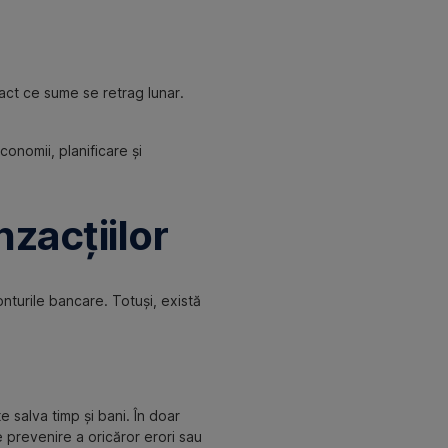
xact ce sume se retrag lunar.
conomii, planificare și
nzacțiilor
conturile bancare. Totuși, există
te salva timp și bani. În doar
 prevenire a oricăror erori sau