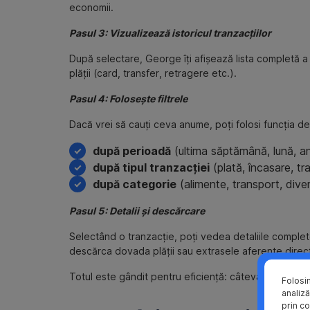
economii.
Pasul 3: Vizualizează istoricul tranzacțiilor
După selectare, George îți afișează lista completă a 
plății (card, transfer, retragere etc.).
Pasul 4: Folosește filtrele
Dacă vrei să cauți ceva anume, poți folosi funcția de 
după perioadă
(ultima săptămână, lună, an
după tipul tranzacției
(plată, încasare, tr
după categorie
(alimente, transport, divert
Pasul 5: Detalii și descărcare
Selectând o tranzacție, poți vedea detaliile complete
descărca dovada plății sau extrasele aferente direct 
Totul este gândit pentru eficiență: câteva secunde de 
Folosi
analiză
prin co