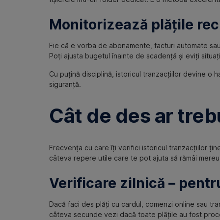
Monitorizează plățile re
Fie că e vorba de abonamente, facturi automate sau rat
Poți ajusta bugetul înainte de scadență și eviți situaț
Cu puțină disciplină, istoricul tranzacțiilor devine o h
siguranță.
Cât de des ar trebui
Frecvența cu care îți verifici istoricul tranzacțiilor ț
câteva repere utile care te pot ajuta să rămâi mereu 
Verificare zilnică – pentru
Dacă faci des plăți cu cardul, comenzi online sau trans
câteva secunde vezi dacă toate plățile au fost proce