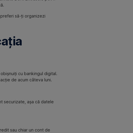
că.
preferi să-ți organizezi
cația
 obișnuiți cu bankingul digital.
nzacție de acum câteva luni.
t securizate, așa că datele
credit sau chiar un cont de