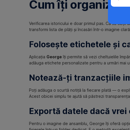
Cum îți organizezi 
Verificarea istoricului e doar primul pas. Ca să obții u
transformi lista de plăți și încasări într-o imagine clară
Folosește etichetele și c
Aplicația
George
îți permite să vezi cheltuielile împă
adăuga etichete personalizate pentru a urmări mai u
Notează-ți tranzacțiile 
Poți adăuga o scurtă notiță la fiecare plată — o expl
Acest obicei simplu te ajută să păstrezi transparența ș
Exportă datele dacă vrei 
Pentru o imagine de ansamblu, George îți oferă opțiu
fișierele într-un folder dedicat. E o metodă excelentă