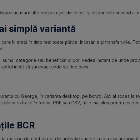
a dispoziție mai multe opțiuni ușor de folosit și disponibile oricând ai 
ai simplă variantă
, care îți arată în timp real toate plățile, încasările și transferurile.
i!
tă, sumă, categorie sau beneficiar și poți vedea instant de unde provin 
 astfel încât să știi exact unde se duc banii.
ranță cu George, în varianta desktop, pe bcr.ro. Aici ai acces la toa
i descărca extrase în format PDF sau CSV, utile mai ales pentru eviden
ățile BCR
cita extrase de cont direct din aplicație sau de la cea mai apropiată 