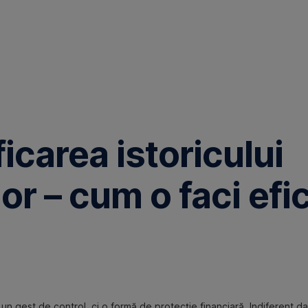
ficarea istoricului
lor – cum o faci efi
r un gest de control, ci o formă de protecție financiară. Indiferent d