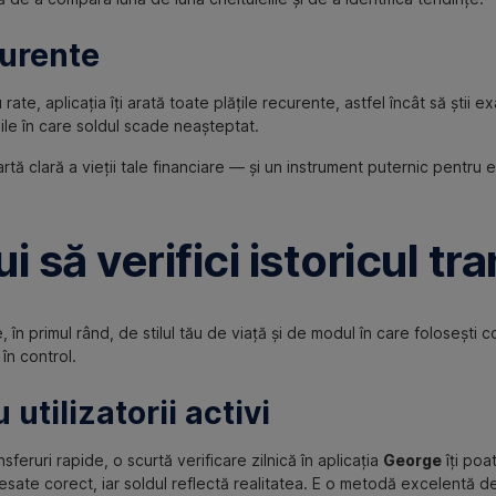
curente
e, aplicația îți arată toate plățile recurente, astfel încât să știi e
iile în care soldul scade neașteptat.
artă clară a vieții tale financiare — și un instrument puternic pentru e
 să verifici istoricul tra
ine, în primul rând, de stilul tău de viață și de modul în care folosești 
în control.
 utilizatorii activi
feruri rapide, o scurtă verificare zilnică în aplicația
George
îți poa
sate corect, iar soldul reflectă realitatea. E o metodă excelentă de