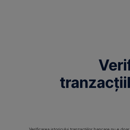
Omite
Veri
tranzacții
Verificarea istoricului tranzacțiilor bancare nu e doa