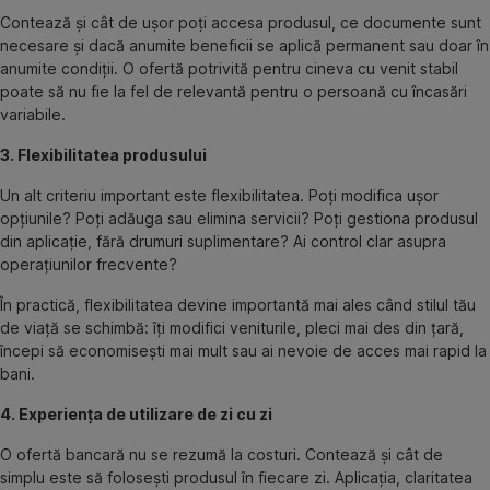
Contează și cât de ușor poți accesa produsul, ce documente sunt
necesare și dacă anumite beneficii se aplică permanent sau doar în
anumite condiții. O ofertă potrivită pentru cineva cu venit stabil
poate să nu fie la fel de relevantă pentru o persoană cu încasări
variabile.
3. Flexibilitatea produsului
Un alt criteriu important este flexibilitatea. Poți modifica ușor
opțiunile? Poți adăuga sau elimina servicii? Poți gestiona produsul
din aplicație, fără drumuri suplimentare? Ai control clar asupra
operațiunilor frecvente?
În practică, flexibilitatea devine importantă mai ales când stilul tău
de viață se schimbă: îți modifici veniturile, pleci mai des din țară,
începi să economisești mai mult sau ai nevoie de acces mai rapid la
bani.
4. Experiența de utilizare de zi cu zi
O ofertă bancară nu se rezumă la costuri. Contează și cât de
simplu este să folosești produsul în fiecare zi. Aplicația, claritatea