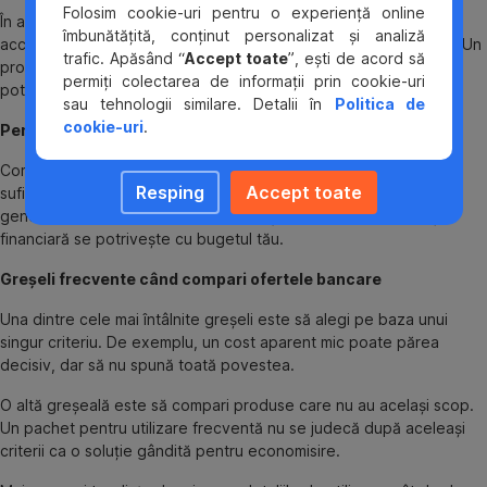
Folosim cookie-uri pentru o experiență online
În acest caz, contează nu doar randamentul, ci și condițiile de
îmbunătățită, conținut personalizat și analiză
acces la bani, durata, eventualele limitări și scopul tău financiar. Un
trafic. Apăsând “
Accept toate
”, ești de acord să
produs bun pentru economii pe termen scurt nu este neapărat
permiți colectarea de informații prin cookie-uri
potrivit pentru obiective pe termen mai lung.
sau tehnologii similare. Detalii în
Politica de
cookie-uri
.
Pentru soluții de finanțare
Compararea trebuie făcută cu și mai multă atenție. Nu este
Resping
Accept toate
suficient să te uiți la rata lunară. Trebuie înțelese condițiile
generale, structura costurilor, durata și gradul în care obligația
financiară se potrivește cu bugetul tău.
Greșeli frecvente când compari ofertele bancare
Una dintre cele mai întâlnite greșeli este să alegi pe baza unui
singur criteriu. De exemplu, un cost aparent mic poate părea
decisiv, dar să nu spună toată povestea.
O altă greșeală este să compari produse care nu au același scop.
Un pachet pentru utilizare frecventă nu se judecă după aceleași
criterii ca o soluție gândită pentru economisire.