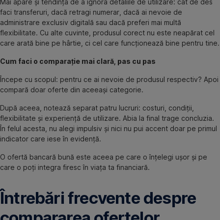
Mai apare și tendința de a ignora detaliile de utilizare: cât de des
faci transferuri, dacă retragi numerar, dacă ai nevoie de
administrare exclusiv digitală sau dacă preferi mai multă
flexibilitate. Cu alte cuvinte, produsul corect nu este neapărat cel
care arată bine pe hârtie, ci cel care funcționează bine pentru tine.
Cum faci o comparație mai clară, pas cu pas
Începe cu scopul: pentru ce ai nevoie de produsul respectiv? Apoi
compară doar oferte din aceeași categorie.
După aceea, notează separat patru lucruri: costuri, condiții,
flexibilitate și experiență de utilizare. Abia la final trage concluzia.
În felul acesta, nu alegi impulsiv și nici nu pui accent doar pe primul
indicator care iese în evidență.
O ofertă bancară bună este aceea pe care o înțelegi ușor și pe
care o poți integra firesc în viața ta financiară.
Întrebări frecvente despre
compararea ofertelor