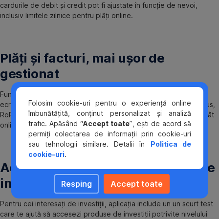
cardurile de debit și credit pot fi ajustate în funcție de nevoi,
inclusiv limitele zilnice pentru plăți online.
Plăți și facturi, mai ușor de
gestionat
Funcționalitatea George Bills este acum disponibilă direct în
Folosim cookie-uri pentru o experiență online
ecranul principal al aplicației, oferind acces rapid la facturi. În plus,
îmbunătățită, conținut personalizat și analiză
RoPay permite efectuarea plăților prin cod QR la comercianți, atât
trafic. Apăsând “
Accept toate
”, ești de acord să
online, cât și la POS, fără utilizarea cardului sau a numerarului.
permiți colectarea de informații prin cookie-uri
sau tehnologii similare. Detalii în
Politica de
cookie-uri
.
Acces mai clar la informații despre
investiții
Resping
Accept toate
Pentru cei interesați de investiții, aplicația include un un scurt test
care te ajută să accesezi produse de investiții potrivite nivelului