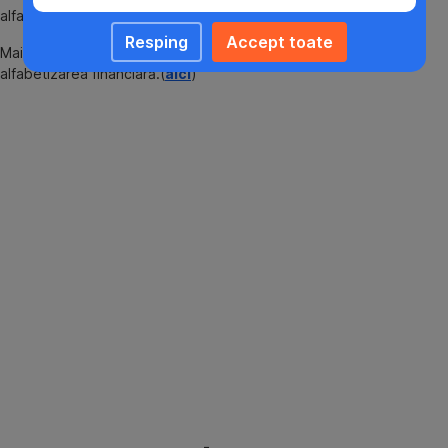
alfabetizare financiară în România.
Resping
Accept toate
Mai multe detalii sunt disponibile în Studiul național despre
alfabetizarea financiară.(
aici
)