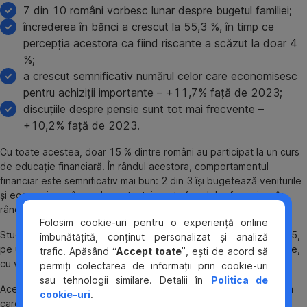
7 din 10 români vorbesc lunar despre bugetul familiei;
încrederea în bănci a crescut la 55,3 %, în timp ce
percepția acestora ca fiind riscante a scăzut la doar 4
%;
a crescut semnificativ numărul celor care economisesc
pentru achiziții importante – +11,7% față de 2023;
discuțiile despre pensie sunt tot mai frecvente –
+10,2% față de 2023.
Cu toate acestea, doar 15 % dintre români au participat la un curs
de educație financiară. În rândul acestora, comportamentul
financiar este semnificativ mai bun: 2 din 3 își bugetează veniturile
și economisesc în mod constant, iar rata fraudelor financiare în
rândul lor este la jumătate față de restul populației.
Folosim cookie-uri pentru o experiență online
Studiul a fost realizat de BrandBerry în perioada martie–mai 2025,
îmbunătățită, conținut personalizat și analiză
pe un eșantion reprezentativ la nivel național de 1.203 persoane,
trafic. Apăsând “
Accept toate
”, ești de acord să
cu vârsta cuprinsă între 18 și 65 de ani, din mediul urban și rural.
permiți colectarea de informații prin cookie-uri
sau tehnologii similare. Detalii în
Politica de
Acesta este parte din inițiativa educațională Școala de Bani, prin
cookie-uri
.
care BCR își asumă un rol activ în creșterea nivelului de