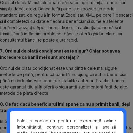
Ordinul de plată multiplu poate părea complicat inițial, dar e mai
simplu decât crezi. Banca ta îți pune la dispoziție un model
standardizat, de regulă în format Excel sau XML, pe care îl descarci
și îl completezi cu datele fiecărui beneficiar și sumele aferente
fiecărei tranzacții. Apoi, încarci fișierul în aplicația bancară și îl
trimiți. Dacă întâmpini probleme, băncile oferă ghiduri clare, iar
consultantul băncii te poate ajuta rapid.
7. Ordinul de plată condiționat este sigur? Chiar pot avea
încredere că banii mei sunt protejați?
Ordinul de plată condiționat este una dintre cele mai sigure
metode de plată, pentru că banii tăi nu ajung direct la beneficiar
până nu îndeplinește condițiile stabilite anterior. Practic, banca
este garantul tău și îți oferă o siguranță suplimentară față de alte
metode de plată directe.
8. Ce fac dacă beneficiarul îmi spune că nu a primit banii, deși
tranzacția a fost realizată?
Folosim cookie-uri pentru o experiență online
În primul rând, verifică în aplicația bancară statusul tranzacției și
îmbunătățită, conținut personalizat și analiză
confirmă IBAN-ul beneficiarului. Dacă totul pare în regulă din partea