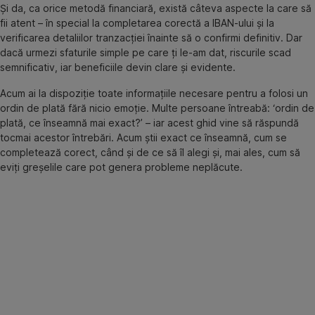
Și da, ca orice metodă financiară, există câteva aspecte la care să
fii atent – în special la completarea corectă a IBAN-ului și la
verificarea detaliilor tranzacției înainte să o confirmi definitiv. Dar
dacă urmezi sfaturile simple pe care ți le-am dat, riscurile scad
semnificativ, iar beneficiile devin clare și evidente.
Acum ai la dispoziție toate informațiile necesare pentru a folosi un
ordin de plată fără nicio emoție. Multe persoane întreabă: ‘ordin de
plată, ce înseamnă mai exact?’ – iar acest ghid vine să răspundă
tocmai acestor întrebări. Acum știi exact ce înseamnă, cum se
completează corect, când și de ce să îl alegi și, mai ales, cum să
eviți greșelile care pot genera probleme neplăcute.