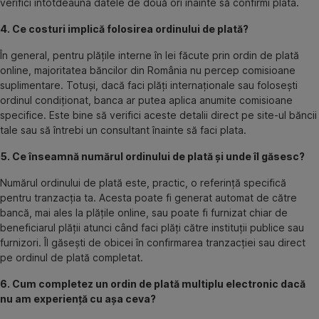
verifici întotdeauna datele de două ori înainte să confirmi plata.
4. Ce costuri implică folosirea ordinului de plată?
În general, pentru plățile interne în lei făcute prin ordin de plată
online, majoritatea băncilor din România nu percep comisioane
suplimentare. Totuși, dacă faci plăți internaționale sau folosești
ordinul condiționat, banca ar putea aplica anumite comisioane
specifice. Este bine să verifici aceste detalii direct pe site-ul băncii
tale sau să întrebi un consultant înainte să faci plata.
5. Ce înseamnă numărul ordinului de plată și unde îl găsesc?
Numărul ordinului de plată este, practic, o referință specifică
pentru tranzacția ta. Acesta poate fi generat automat de către
bancă, mai ales la plățile online, sau poate fi furnizat chiar de
beneficiarul plății atunci când faci plăți către instituții publice sau
furnizori. Îl găsești de obicei în confirmarea tranzacției sau direct
pe ordinul de plată completat.
6. Cum completez un ordin de plată multiplu electronic dacă
nu am experiență cu așa ceva?