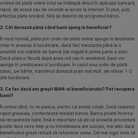
ordinul de plată online totul se întâmplă direct în aplicația bancară,
rapid, de acasă sau de oriunde ai acces la internet. În plus, poți
efectua plata oricând, fără să depinzi de programul băncii.
2. Cât durează până când banii ajung la beneficiar?
În mod normal, plata prin ordin de plată online ajunge la destinatar
chiar în aceeași zi lucrătoare, dacă faci tranzacția până la o
anumită oră stabilită de bancă (de regulă în prima parte a zilei).
Dacă plata e făcută după acea oră sau în weekend, banii vor
ajunge în următoarea zi lucrătoare. În cazul unui ordin de plată
clasic, pe hârtie, transferul durează puțin mai mult, de obicei 1-2
zile lucrătoare.
3. Ce fac dacă am greșit IBAN-ul beneficiarului? Pot recupera
banii?
În primul rând, nu te panica, pentru că există soluții. Dacă realizezi
rapid greșeala, contactează imediat banca. Banca poate încerca
să recupereze banii, însă e important să știi că această procedură
poate dura ceva timp și nu întotdeauna are succes, mai ales dacă
beneficiarul greșit refuză să returneze suma. Cel mai sigur este să