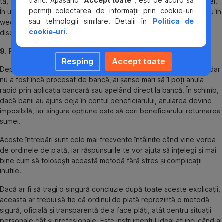
trafic. Apăsând “
Accept toate
”, ești de acord să
ta, contactează banca ta pentru confirmarea exactă a tranzacției.
permiți colectarea de informații prin cookie-uri
În unele cazuri, întârzierile pot apărea la banca beneficiarului sau în
sau tehnologii similare. Detalii în
Politica de
weekenduri. De obicei, situația se rezolvă rapid printr-o simplă
cookie-uri
.
discuție cu banca.
9. Pot anula un ordin de plată după ce l-am confirmat?
Resping
Accept toate
Depinde cât de repede acționezi. Dacă ordinul a fost transmis, dar
nu a fost încă procesat de bancă, ai șanse mari să îl poți anula
rapid prin aplicația bancară sau apelând direct la bancă. În schimb,
dacă banii au ajuns deja în contul beneficiarului, anularea devine
imposibilă, iar singura opțiune este să ceri beneficiarului returnarea
sumei.
Aceste întrebări sunt cele mai frecvente întâlnite când vine vorba
de ordinele de plată, iar răspunsurile te vor ajuta să înțelegi și mai
bine cum să folosești această metodă fără stres și complicații
inutile.
Dacă ar fi să tragi o singură concluzie după toate aceste explicații,
aceasta ar trebui să fie că ordinul de plată reprezintă o metodă
sigură, oficială și transparentă de a face plăți, atât pentru situații
personale cât și profesionale. Este instrumentul ideal atunci când ai