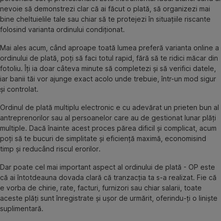
nevoie să demonstrezi clar că ai făcut o plată, să organizezi mai
bine cheltuielile tale sau chiar să te protejezi în situațiile riscante
folosind varianta ordinului condiționat.
Mai ales acum, când aproape toată lumea preferă varianta online a
ordinului de plată, poți să faci totul rapid, fără să te ridici măcar din
fotoliu. Îți ia doar câteva minute să completezi și să verifici datele,
iar banii tăi vor ajunge exact acolo unde trebuie, într-un mod sigur
și controlat.
Ordinul de plată multiplu electronic e cu adevărat un prieten bun al
antreprenorilor sau al persoanelor care au de gestionat lunar plăți
multiple. Dacă înainte acest proces părea dificil și complicat, acum
poți să te bucuri de simplitate și eficiență maximă, economisind
timp și reducând riscul erorilor.
Dar poate cel mai important aspect al ordinului de plată - OP este
că ai întotdeauna dovada clară că tranzacția ta s-a realizat. Fie că
e vorba de chirie, rate, facturi, furnizori sau chiar salarii, toate
aceste plăți sunt înregistrate și ușor de urmărit, oferindu-ți o liniște
suplimentară.