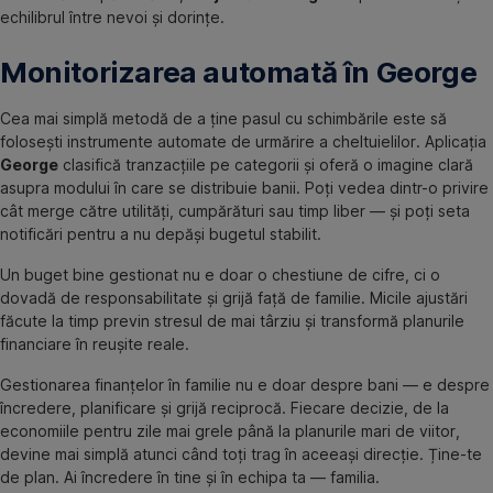
echilibrul între nevoi și dorințe.
Monitorizarea automată în George
Cea mai simplă metodă de a ține pasul cu schimbările este să
folosești instrumente automate de urmărire a cheltuielilor. Aplicația
George
clasifică tranzacțiile pe categorii și oferă o imagine clară
asupra modului în care se distribuie banii. Poți vedea dintr-o privire
cât merge către utilități, cumpărături sau timp liber — și poți seta
notificări pentru a nu depăși bugetul stabilit.
Un buget bine gestionat nu e doar o chestiune de cifre, ci o
dovadă de responsabilitate și grijă față de familie. Micile ajustări
făcute la timp previn stresul de mai târziu și transformă planurile
financiare în reușite reale.
Gestionarea finanțelor în familie nu e doar despre bani — e despre
încredere, planificare și grijă reciprocă. Fiecare decizie, de la
economiile pentru zile mai grele până la planurile mari de viitor,
devine mai simplă atunci când toți trag în aceeași direcție. Ține-te
de plan. Ai încredere în tine și în echipa ta — familia.