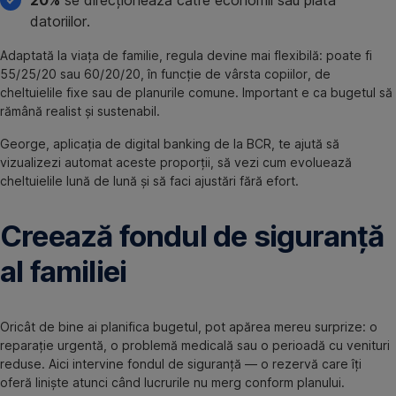
20%
se direcționează către economii sau plata
datoriilor.
Adaptată la viața de familie, regula devine mai flexibilă: poate fi
55/25/20 sau 60/20/20, în funcție de vârsta copiilor, de
cheltuielile fixe sau de planurile comune. Important e ca bugetul să
rămână realist și sustenabil.
George, aplicația de digital banking de la BCR, te ajută să
vizualizezi automat aceste proporții, să vezi cum evoluează
cheltuielile lună de lună și să faci ajustări fără efort.
Creează fondul de siguranță
al familiei
Oricât de bine ai planifica bugetul, pot apărea mereu surprize: o
reparație urgentă, o problemă medicală sau o perioadă cu venituri
reduse. Aici intervine fondul de siguranță — o rezervă care îți
oferă liniște atunci când lucrurile nu merg conform planului.