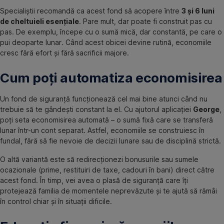
Specialiștii recomandă ca acest fond să acopere între
3 și 6 luni
de cheltuieli esențiale
. Pare mult, dar poate fi construit pas cu
pas. De exemplu, începe cu o sumă mică, dar constantă, pe care o
pui deoparte lunar. Când acest obicei devine rutină, economiile
cresc fără efort și fără sacrificii majore.
Cum poți automatiza economisirea
Un fond de siguranță funcționează cel mai bine atunci când nu
trebuie să te gândești constant la el. Cu ajutorul aplicației
George
,
poți seta economisirea automată – o sumă fixă care se transferă
lunar într-un cont separat. Astfel, economiile se construiesc în
fundal, fără să fie nevoie de decizii lunare sau de disciplină strictă.
O altă variantă este să redirecționezi bonusurile sau sumele
ocazionale (prime, restituiri de taxe, cadouri în bani) direct către
acest fond. În timp, vei avea o plasă de siguranță care îți
protejează familia de momentele neprevăzute și te ajută să rămâi
în control chiar și în situații dificile.