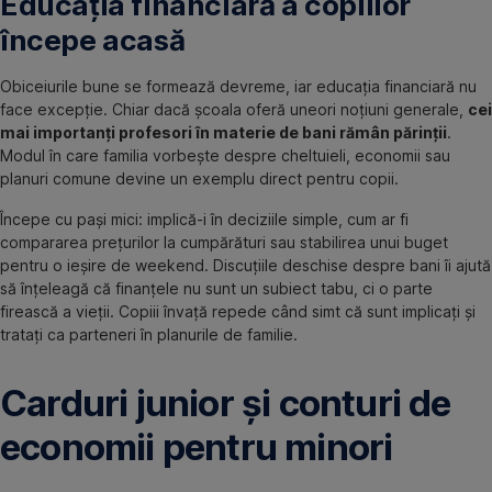
Educația financiară a copiilor
începe acasă
Obiceiurile bune se formează devreme, iar educația financiară nu
face excepție. Chiar dacă școala oferă uneori noțiuni generale,
cei
mai importanți profesori în materie de bani rămân părinții
.
Modul în care familia vorbește despre cheltuieli, economii sau
planuri comune devine un exemplu direct pentru copii.
Începe cu pași mici: implică-i în deciziile simple, cum ar fi
compararea prețurilor la cumpărături sau stabilirea unui buget
pentru o ieșire de weekend. Discuțiile deschise despre bani îi ajută
să înțeleagă că finanțele nu sunt un subiect tabu, ci o parte
firească a vieții. Copiii învață repede când simt că sunt implicați și
tratați ca parteneri în planurile de familie.
Carduri junior și conturi de
economii pentru minori