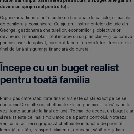
multe, dar timpul pare mereu prea scurt, un buget bine gândit
devine un sprijin real pentru toți.
Organizarea finanțelor în familie nu ține doar de calcule, ci mai ales
de echilibru și comunicare. Cu ajutorul instrumentelor digitale din
George, gestionarea cheltuielilor, economiilor și obiectivelor
devine mult mai simplă. Totul începe cu un plan clar — și cu câteva
principii ușor de aplicat, care pot face diferența între stresul de la
final de lună și siguranța financiară de durată.
Începe cu un buget realist
pentru toată familia
Primul pas către stabilitate financiară este să știi exact pe ce se
duc banii. De multe ori, cheltuielile zilnice par mici — până când le
vezi toate adunate la final de lună. Tocmai de aceea, un buget clar
și realist este cel mai simplu mod de a păstra controlul. Notează
veniturile familiei și grupează cheltuielile în funcție de priorități:
locuință, utilități, transport, alimente, educație, sănătate și timp