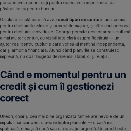
perspective: economisiți pentru obiectivele importante, dar
păstrați loc și pentru bucurii.
O soluție simplă este să aveți
două tipuri de conturi
: unul comun
pentru cheltuielile zilnice și proiectele majore, și câte unul personal
pentru cheltuieli individuale. George permite gestionarea simultană
a mai multor conturi, cu vizibilitate clară asupra fiecăruia — un
ajutor real pentru cuplurile care vor să-și mențină independența,
dar și armonia financiară. Atunci când planurile se construiesc
împreună, nu doar bugetul devine mai stabil, ci și relația.
Când e momentul pentru un
credit și cum îl gestionezi
corect
Uneori, chiar și cea mai bine organizată familie are nevoie de un
impuls financiar pentru a-și îndeplini planurile — o casă mai
spațioasă, o mașină nouă sau o reparație urgentă. Un credit este