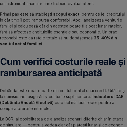
un instrument financiar care trebuie evaluat atent.
Primul pas este să stabilești
scopul exact
: pentru ce iei creditul și
în cât timp îl poți rambursa confortabil. Apoi, analizează veniturile
familiei și calculează cât din acestea poate fi alocat lunar ratelor,
fără să afecteze cheltuielile esențiale sau economiile. Un prag
rezonabil este ca ratele totale să nu depășească
35–40% din
venitul net al familiei
.
Cum verifici costurile reale și
rambursarea anticipată
Dobânda este doar o parte din costul total al unui credit. Uită-te și
la comisioane, asigurări și costurile suplimentare.
Indicatorul DAE
(Dobânda Anuală Efectivă)
este cel mai bun reper pentru a
compara ofertele între ele.
La BCR, ai posibilitatea de a analiza scenarii diferite chiar în etapa
de simulare — pentru a vedea clar cât plătești lunar și ce economii