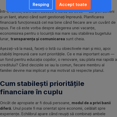
Resping
Accept toate
Într-o familie, banii sunt adesea o sursă de stres — dar pot deveni
și un liant, atunci când sunt gestionați împreună. Planificarea
financiară funcționează cel mai bine când fiecare are un cuvânt de
spus. Fie că este vorba despre alegerea unei vacanțe,
economisirea pentru o locuință mai mare sau stabilirea bugetului
lunar,
transparența și comunicarea
sunt cheia.
Așezați-vă la masă, faceți o listă cu obiectivele mari și mici, apoi
stabiliți împreună care sunt prioritățile. Ce e mai important acum —
un fond pentru educația copiilor, o renovare, sau plata mai rapidă a
creditului? Când deciziile se iau la comun, fiecare membru al
familiei devine mai implicat și mai motivat să respecte planul.
Cum stabilești prioritățile
financiare în cuplu
Oricât de apropiate ar fi două persoane,
modul de a privi banii
diferă
. Unul poate fi mai orientat spre economii, celălalt spre
experiențe. Echilibrul apare când reușiți să combinați ambele