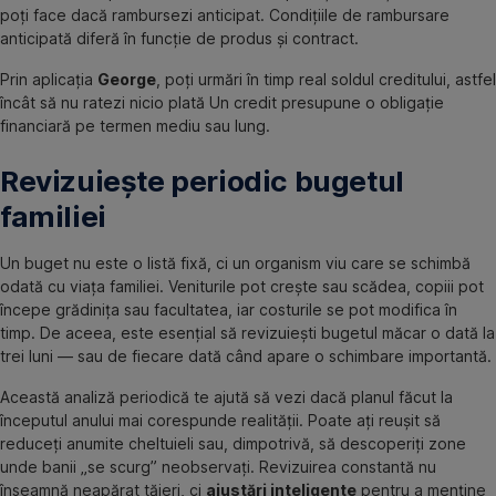
poți face dacă rambursezi anticipat. Condițiile de rambursare
anticipată diferă în funcție de produs și contract.
Prin aplicația
George
, poți urmări în timp real soldul creditului, astfel
încât să nu ratezi nicio plată Un credit presupune o obligație
financiară pe termen mediu sau lung.
Revizuiește periodic bugetul
familiei
Un buget nu este o listă fixă, ci un organism viu care se schimbă
odată cu viața familiei. Veniturile pot crește sau scădea, copiii pot
începe grădinița sau facultatea, iar costurile se pot modifica în
timp. De aceea, este esențial să revizuiești bugetul măcar o dată la
trei luni — sau de fiecare dată când apare o schimbare importantă.
Această analiză periodică te ajută să vezi dacă planul făcut la
începutul anului mai corespunde realității. Poate ați reușit să
reduceți anumite cheltuieli sau, dimpotrivă, să descoperiți zone
unde banii „se scurg” neobservați. Revizuirea constantă nu
înseamnă neapărat tăieri, ci
ajustări inteligente
pentru a menține