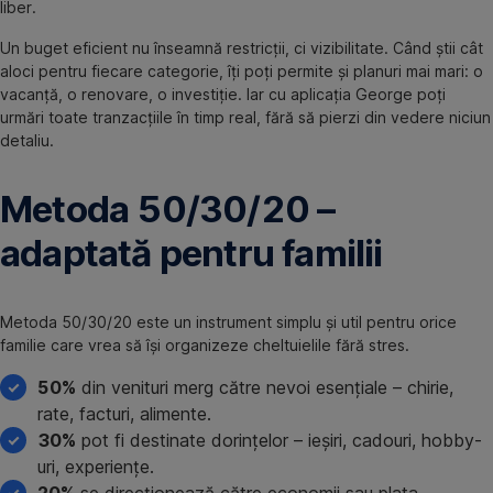
liber.
Un buget eficient nu înseamnă restricții, ci vizibilitate. Când știi cât
aloci pentru fiecare categorie, îți poți permite și planuri mai mari: o
vacanță, o renovare, o investiție. Iar cu aplicația George poți
urmări toate tranzacțiile în timp real, fără să pierzi din vedere niciun
detaliu.
Metoda 50/30/20 –
adaptată pentru familii
Metoda 50/30/20 este un instrument simplu și util pentru orice
familie care vrea să își organizeze cheltuielile fără stres.
50%
din venituri merg către nevoi esențiale – chirie,
rate, facturi, alimente.
30%
pot fi destinate dorințelor – ieșiri, cadouri, hobby-
uri, experiențe.