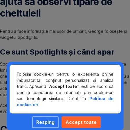
ajută să observi tipare de
cheltuieli
Pentru a face informațiile mai ușor de urmărit, George folosește și
widgetul Spotlights.
Ce sunt Spotlights și când apar
Spotlights este o funcționalitate sub formă de widgets care arata
lună de lună informații despre cheltuielile lunare, categorii de
Folosim cookie-uri pentru o experiență online
cheltuieli, bani încasați – pe care clienții le pot personaliza pentru a
îmbunătățită, conținut personalizat și analiză
fi afișate în funcție de interes, în ecranul Acasă. Funcționalitatea e
trafic. Apăsând “
Accept toate
”, ești de acord să
activată implicit și afișează tot timpul informații, dar clienții o pot
permiți colectarea de informații prin cookie-uri
dezactiva sau gestiona din „Setări Spotlights”.
sau tehnologii similare. Detalii în
Politica de
cookie-uri
.
Aceste informații te pot ajuta să fii mai atent la modul în care
evoluează cheltuielile tale.
Resping
Accept toate
Categorii de cheltuieli: cum