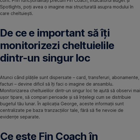
cont. Prin funcționalități precum Fin Coach, Indicatorul Buget și
Spotlights, poți avea o imagine mai structurată asupra modului în
care cheltuiești.
De ce e important să îți
monitorizezi cheltuielile
dintr-un singur loc
Atunci când plățile sunt dispersate – card, transferuri, abonamente,
facturi – devine dificil să îți faci o imagine de ansamblu.
Monitorizarea cheltuielilor dintr-un singur loc te ajută să observi mai
ușor tipare, să compari perioade și să înțelegi cum se distribuie
bugetul tău lunar. În aplicația George, aceste informații sunt
centralizate pe baza tranzacțiilor tale, fără să fie nevoie de
evidențe separate.
Ce este Fin Coach în