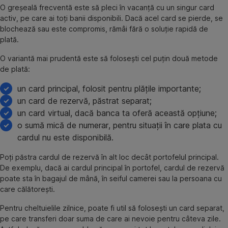
O greșeală frecventă este să pleci în vacanță cu un singur card
activ, pe care ai toți banii disponibili. Dacă acel card se pierde, se
blochează sau este compromis, rămâi fără o soluție rapidă de
plată.
O variantă mai prudentă este să folosești cel puțin două metode
de plată:
un card principal, folosit pentru plățile importante;
un card de rezervă, păstrat separat;
un card virtual, dacă banca ta oferă această opțiune;
o sumă mică de numerar, pentru situații în care plata cu
cardul nu este disponibilă.
Poți păstra cardul de rezervă în alt loc decât portofelul principal.
De exemplu, dacă ai cardul principal în portofel, cardul de rezervă
poate sta în bagajul de mână, în seiful camerei sau la persoana cu
care călătorești.
Pentru cheltuielile zilnice, poate fi util să folosești un card separat,
pe care transferi doar suma de care ai nevoie pentru câteva zile.