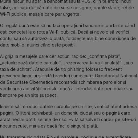
Multe riscuri nu apar la bancomat sau la POS, ci în telefon: linkuri
false, aplicații descărcate din surse nesigure, parole slabe, rețele
Wi-Fi publice, mesaje care par urgente.
O regulă bună este să nu faci operațiuni bancare importante când
ești conectat la o rețea Wi-Fi publică. Dacă ai nevoie să verifici
contul sau să autorizezi o plată, folosește mai bine conexiunea de
date mobile, atunci când este posibil.
Ai grijă la mesajele care cer acțiuni rapide: „confirmă plata”,
„actualizează datele cardului”, „rezervarea ta va fi anulată”, „ai o
taxă de achitat”. Atacurile de tip phishing folosesc frecvent
presiunea timpului și imită branduri cunoscute. Directoratul Național
de Securitate Cibernetică recomandă schimbarea parolelor și
verificarea activității contului dacă ai introdus date personale sau
bancare pe un site suspect .
Înainte să introduci datele cardului pe un site, verifică atent adresa
paginii. O literă schimbată, un domeniu ciudat sau o pagină care
arată neclar pot fi semne de risc. Evită să salvezi cardul pe site-uri
necunoscute, mai ales dacă faci o singură plată.
Nu transmite niciodată PIN-ul, parolele, codurile de autentificare