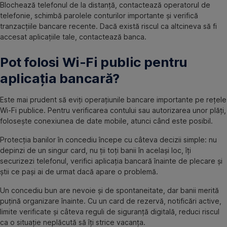
Blochează telefonul de la distanță, contactează operatorul de
telefonie, schimbă parolele conturilor importante și verifică
tranzacțiile bancare recente. Dacă există riscul ca altcineva să fi
accesat aplicațiile tale, contactează banca.
Pot folosi Wi-Fi public pentru
aplicația bancară?
Este mai prudent să eviți operațiunile bancare importante pe rețele
Wi-Fi publice. Pentru verificarea contului sau autorizarea unor plăți,
folosește conexiunea de date mobile, atunci când este posibil.
Protecția banilor în concediu începe cu câteva decizii simple: nu
depinzi de un singur card, nu ții toți banii în același loc, îți
securizezi telefonul, verifici aplicația bancară înainte de plecare și
știi ce pași ai de urmat dacă apare o problemă.
Un concediu bun are nevoie și de spontaneitate, dar banii merită
puțină organizare înainte. Cu un card de rezervă, notificări active,
limite verificate și câteva reguli de siguranță digitală, reduci riscul
ca o situație neplăcută să îți strice vacanța.