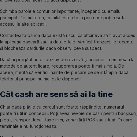
Schimbă parolele conturilor importante, începând cu emailul
principal. De multe ori, emailul este cheia prin care poți reseta
accesul la alte aplicații.
Contactează banca dacă există riscul ca altcineva să fi avut acces
la aplicația bancară sau la datele tale. Verifică tranzacțiile recente
și blochează cardurile dacă observi ceva suspect.
Dacă ai pregătit un dispozitiv de rezervă și ai acces la email sau la
metoda de autentificare, recuperarea poate fi mai simplă. De
aceea, merită să verifici înainte de plecare ce se întâmplă dacă
telefonul principal nu mai este disponibil.
Cât cash are sens să ai la tine
Chiar dacă plățile cu cardul sunt foarte răspândite, numerarul
poate fi util în concediu. Poți avea nevoie de cash pentru bacșișuri,
piețe, transport local, taxe mici, zone fără POS sau situații în care
terminalele nu funcționează.