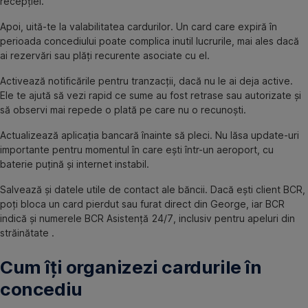
recepției.
Apoi, uită-te la valabilitatea cardurilor. Un card care expiră în
perioada concediului poate complica inutil lucrurile, mai ales dacă
ai rezervări sau plăți recurente asociate cu el.
Activează notificările pentru tranzacții, dacă nu le ai deja active.
Ele te ajută să vezi rapid ce sume au fost retrase sau autorizate și
să observi mai repede o plată pe care nu o recunoști.
Actualizează aplicația bancară înainte să pleci. Nu lăsa update-uri
importante pentru momentul în care ești într-un aeroport, cu
baterie puțină și internet instabil.
Salvează și datele utile de contact ale băncii. Dacă ești client BCR,
poți bloca un card pierdut sau furat direct din George, iar BCR
indică și numerele BCR Asistență 24/7, inclusiv pentru apeluri din
străinătate .
Cum îți organizezi cardurile în
concediu