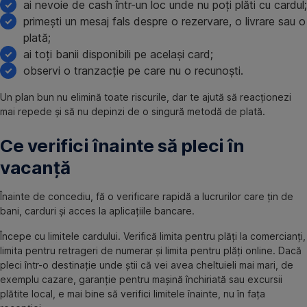
ai nevoie de cash într-un loc unde nu poți plăti cu cardul;
primești un mesaj fals despre o rezervare, o livrare sau o
plată;
ai toți banii disponibili pe același card;
observi o tranzacție pe care nu o recunoști.
Un plan bun nu elimină toate riscurile, dar te ajută să reacționezi
mai repede și să nu depinzi de o singură metodă de plată.
Ce verifici înainte să pleci în
vacanță
Înainte de concediu, fă o verificare rapidă a lucrurilor care țin de
bani, carduri și acces la aplicațiile bancare.
Începe cu limitele cardului. Verifică limita pentru plăți la comercianți,
limita pentru retrageri de numerar și limita pentru plăți online. Dacă
pleci într-o destinație unde știi că vei avea cheltuieli mai mari, de
exemplu cazare, garanție pentru mașină închiriată sau excursii
plătite local, e mai bine să verifici limitele înainte, nu în fața