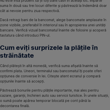
Nu este însă prudent să ții toți banii cash în același loc. Împarte
suma în două sau trei locuri diferite și păstrează la îndemână doar
cât ai nevoie pentru ziua respectivă.
Dacă retragi bani de la bancomat, alege bancomate amplasate în
zone vizibile, preferabil în interiorul sau în apropierea unei unități
bancare. Verifică vizual bancomatul înainte de folosire și acoperă
tastatura când introduci PIN-ul.
Cum eviți surprizele la plățile în
străinătate
Când plătești în altă monedă, verifică suma afișată înainte să
confirmi plata. Uneori, terminalul sau bancomatul îți poate oferi
opțiunea de conversie în lei. Citește atent ecranul și compară
opțiunile înainte să accepți.
Păstrează bonurile pentru plățile importante, mai ales pentru
cazare, garanții, închirieri auto sau servicii turistice. În unele situații,
o sumă poate apărea temporar blocată pe cont până la
decontarea finală.