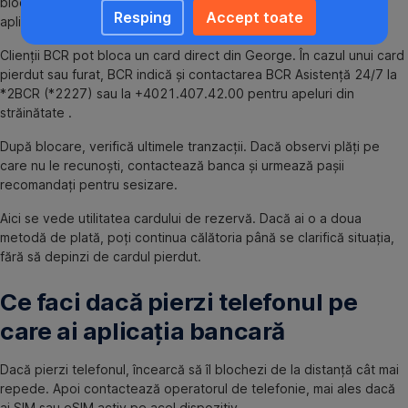
blochezi cât mai repede. Dacă banca ta permite blocarea din
Resping
Accept toate
aplicație, folosește această opțiune imediat.
Clienții BCR pot bloca un card direct din George. În cazul unui card
pierdut sau furat, BCR indică și contactarea BCR Asistență 24/7 la
*2BCR (*2227) sau la +4021.407.42.00 pentru apeluri din
străinătate .
După blocare, verifică ultimele tranzacții. Dacă observi plăți pe
care nu le recunoști, contactează banca și urmează pașii
recomandați pentru sesizare.
Aici se vede utilitatea cardului de rezervă. Dacă ai o a doua
metodă de plată, poți continua călătoria până se clarifică situația,
fără să depinzi de cardul pierdut.
Ce faci dacă pierzi telefonul pe
care ai aplicația bancară
Dacă pierzi telefonul, încearcă să îl blochezi de la distanță cât mai
repede. Apoi contactează operatorul de telefonie, mai ales dacă
ai SIM sau eSIM activ pe acel dispozitiv.