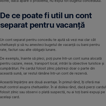
Astfel, dacă apare o problemă, nu expui tot bugetul concediului.
De ce poate fi util un cont
separat pentru vacanță
Un cont separat pentru concediu te ajută să vezi mai clar cât
cheltuiești și să nu amesteci bugetul de vacanță cu banii pentru
rate, facturi sau alte obligații lunare.
De exemplu, înainte să pleci, poți pune într-un cont suma alocată
pentru cazare, mese, transport local, intrări la obiective turistice și
cumpărături. Pe cardul folosit zilnic păstrezi doar o parte din
această sumă, iar restul rămâne într-un cont de rezervă.
Această împărțire are două avantaje. În primul rând, îți oferă mai
mult control asupra cheltuielilor. În al doilea rând, dacă pierzi cardul
folosit zilnic sau observi o plată suspectă, nu ai toți banii expuși pe
același card.