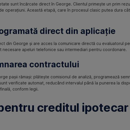
ate sunt încărcate direct în George. Clientul primește un prim rezult
i de operațiuni. Această etapă, care în procesul clasic putea dura câ
rogramată direct din aplicație
rect din George și are acces la comunicare directă cu evaluatorul 
nt necesare apeluri telefonice sau intermediari pentru coordonare.
emnarea contractului
eorge pașii rămași: plătește comisionul de analiză, programează semn
 sunt verificate automat, reducând intervalul până la punerea la dispo
nală, conform legii.
pentru creditul ipotecar 