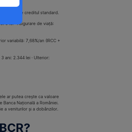
abilă)
iate față de creditul standard.
: 0 lei · Asigurare de viață:
rior variabilă: 7,68%/an (IRCC +
 ani: 2.344 lei · Ulterior:
atele ar putea crește ca valoare
 de Banca Națională a României.
 a veniturilor și a dobânzilor.
l BCR?