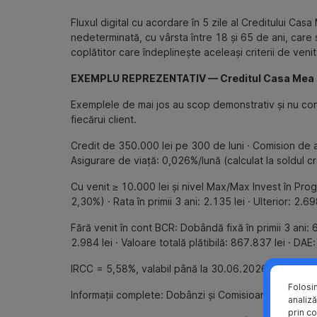
Fluxul digital cu acordare în 5 zile al Creditului Ca
nedeterminată, cu vârsta între 18 și 65 de ani, care 
coplătitor care îndeplinește aceleași criterii de venit
EXEMPLU REPREZENTATIV — Creditul Casa Mea BCR 
Exemplele de mai jos au scop demonstrativ și nu consti
fiecărui client.
Credit de 350.000 lei pe 300 de luni · Comision de an
Asigurare de viață: 0,026%/lună (calculat la soldul cr
Cu venit ≥ 10.000 lei și nivel Max/Max Invest în Prog
2,30%) · Rata în primii 3 ani: 2.135 lei · Ulterior: 2.6
Fără venit în cont BCR: Dobândă fixă în primii 3 ani: 6
2.984 lei · Valoare totală plătibilă: 867.837 lei · DAE
IRCC = 5,58%, valabil până la 30.06.2026 inclusiv. O
Folosi
Informații complete: Dobânzi și Comisioane Casa 
analiză
prin co