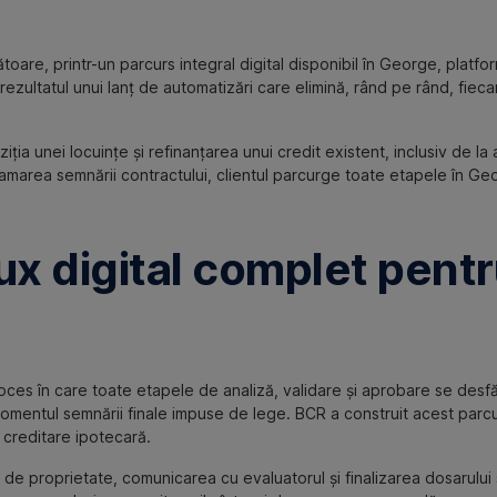
toare, printr-un parcurs integral digital disponibil în George, platf
ezultatul unui lanț de automatizări care elimină, rând pe rând, fieca
ia unei locuințe și refinanțarea unui credit existent, inclusiv de la
ramarea semnării contractului, clientul parcurge toate etapele în Ge
x digital complet pentr
oces în care toate etapele de analiză, validare și aprobare se desfă
omentul semnării finale impuse de lege. BCR a construit acest parcu
 creditare ipotecară.
 de proprietate, comunicarea cu evaluatorul și finalizarea dosarului 