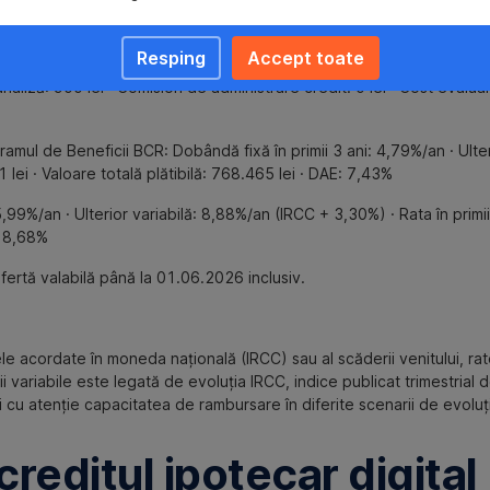
 BCR cu certificare RoGBC (dobândă fixă 3 ani, ulterior vari
 de locuințe cu certificare verde RoGBC și vine cu condiții diferenț
Resping
Accept toate
liză: 900 lei · Comision de administrare credit: 0 lei · Cost evaluare
ramul de Beneficii BCR: Dobândă fixă în primii 3 ani: 4,79%/an · Ulte
51 lei · Valoare totală plătibilă: 768.465 lei · DAE: 7,43%
,99%/an · Ulterior variabilă: 8,88%/an (IRCC + 3,30%) · Rata în primii 3
: 8,68%
fertă valabilă până la 01.06.2026 inclusiv.
tele acordate în moneda națională (IRCC) sau al scăderii venitului, r
 variabile este legată de evoluția IRCC, indice publicat trimestrial
 cu atenție capacitatea de rambursare în diferite scenarii de evoluție
creditul ipotecar digita