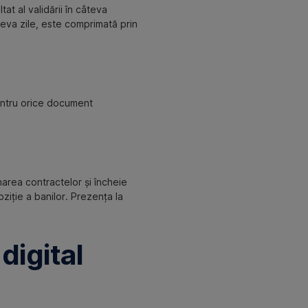
at al validării în câteva
teva zile, este comprimată prin
pentru orice document
area contractelor și încheie
ziție a banilor. Prezența la
digital