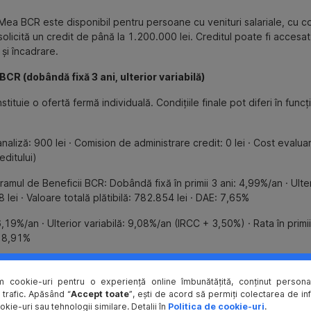
sa Mea BCR este disponibil pentru persoane cu venituri salariale, cu
solicită un credit de până la 1.200.000 lei. Creditul poate fi accesa
 și încadrare.
(dobândă fixă 3 ani, ulterior variabilă)
tuie o ofertă fermă individuală. Condițiile finale pot diferi în funcți
aliză: 900 lei · Comision de administrare credit: 0 lei · Cost evalua
editului)
ramul de Beneficii BCR: Dobândă fixă în primii 3 ani: 4,99%/an · Ulte
98 lei · Valoare totală plătibilă: 782.854 lei · DAE: 7,65%
,19%/an · Ulterior variabilă: 9,08%/an (IRCC + 3,50%) · Rata în primii 3
: 8,91%
fertă valabilă până la 01.06.2026 inclusiv.
m cookie-uri pentru o experiență online îmbunătățită, conținut personal
Mea BCR
(link intern)
 trafic. Apăsând “
Accept toate
”, ești de acord să permiți colectarea de in
okie-uri sau tehnologii similare. Detalii în
Politica de cookie-uri
.