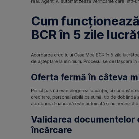
real. Agenți AI automatizează verificările care, într-
Cum funcționează 
BCR în 5 zile lucr
Acordarea creditului Casa Mea BCR în 5 zile lucrăto
de așteptare la minimum. Procesul se desfășoară în 
Oferta fermă în câteva m
Primul pas nu este alegerea locuinței, ci cunoașterea
creditare, personalizabilă ca sumă, tip de dobândă 
aprobarea financiară este automată și nu necesită 
Validarea documentelor d
încărcare