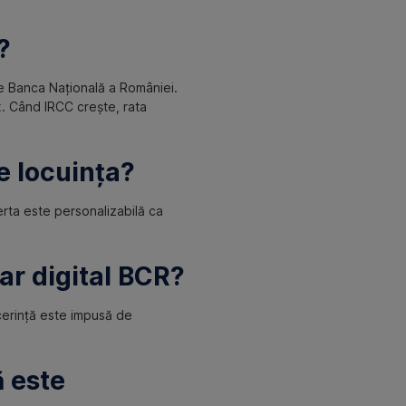
?
 de Banca Națională a României.
. Când IRCC crește, rata
e locuința?
rta este personalizabilă ca
ar digital BCR?
 cerință este impusă de
 este