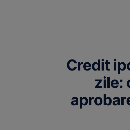
Omite
Credit ip
zile
aprobare