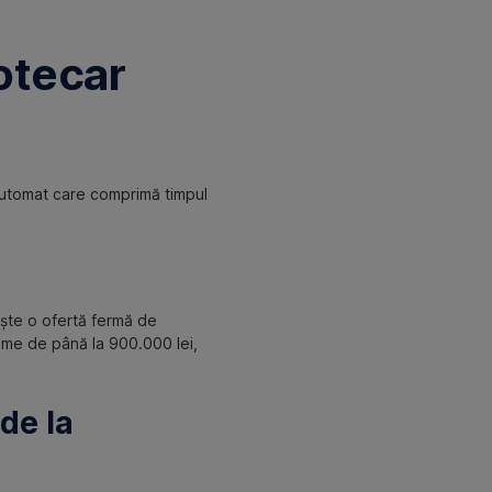
otecar
 automat care comprimă timpul
ește o ofertă fermă de
ume de până la 900.000 lei,
de la