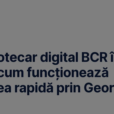
otecar digital BCR 
: cum funcționează
a rapidă prin Geo