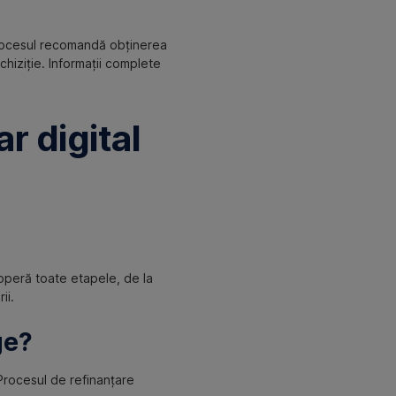
Procesul recomandă obținerea
chiziție. Informații complete
r digital
coperă toate etapele, de la
ii.
ge?
 Procesul de refinanțare