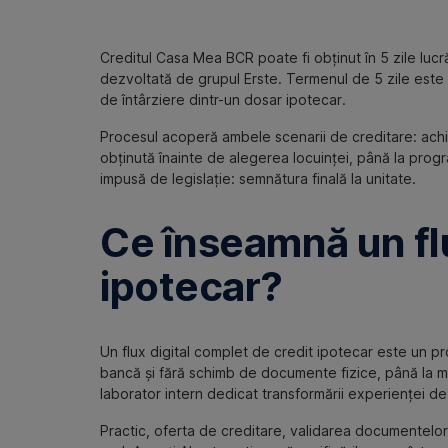
Creditul Casa Mea BCR poate fi obținut în 5 zile lucră
dezvoltată de grupul Erste. Termenul de 5 zile este r
de întârziere dintr-un dosar ipotecar.
Procesul acoperă ambele scenarii de creditare: achiziț
obținută înainte de alegerea locuinței, până la prog
impusă de legislație: semnătura finală la unitate.
Ce înseamnă un flu
ipotecar?
Un flux digital complet de credit ipotecar este un pr
bancă și fără schimb de documente fizice, până la m
laborator intern dedicat transformării experienței de
Practic, oferta de creditare, validarea documentelor