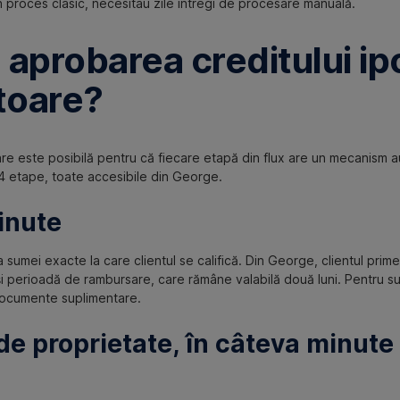
un proces clasic, necesitau zile întregi de procesare manuală.
aprobarea creditului ip
ătoare?
are este posibilă pentru că fiecare etapă din flux are un mecanism
4 etape, toate accesibile din George.
inute
 sumei exacte la care clientul se califică. Din George, clientul prim
și perioadă de rambursare, care rămâne valabilă două luni. Pentru s
documente suplimentare.
e proprietate, în câteva minute 