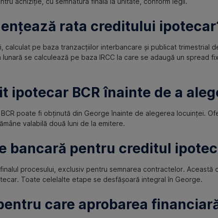
tru achiziție, cu semnătura finală la unitate, conform legii.
uențează rata creditului ipotecar
i, calculat pe baza tranzacțiilor interbancare și publicat trimestrial
 lunară se calculează pe baza IRCC la care se adaugă un spread fix
it ipotecar BCR înainte de a aleg
BCR poate fi obținută din George înainte de alegerea locuinței. Ofe
ămâne valabilă două luni de la emitere.
e bancară pentru creditul ipotec
 finalul procesului, exclusiv pentru semnarea contractelor. Această
ipotecar. Toate celelalte etape se desfășoară integral în George.
entru care aprobarea financiară