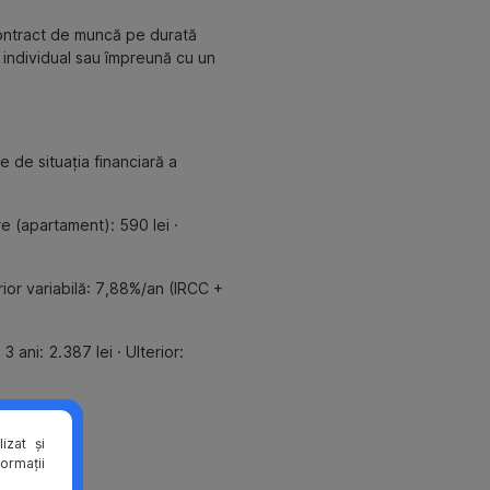
 contract de muncă pe durată
t individual sau împreună cu un
e de situația financiară a
re (apartament): 590 lei ·
rior variabilă: 7,88%/an (IRCC +
 ani: 2.387 lei · Ulterior:
izat și
formații