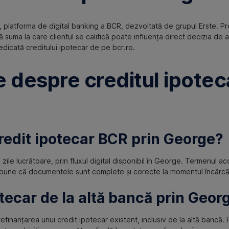
 platforma de digital banking a BCR, dezvoltată de grupul Erste. 
 suma la care clientul se califică poate influența direct decizia de a
edicată creditului ipotecar de pe bcr.ro.
e despre creditul ipoteca
credit ipotecar BCR prin George?
zile lucrătoare, prin fluxul digital disponibil în George. Termenul a
upune că documentele sunt complete și corecte la momentul încărcăr
otecar de la altă bancă prin Geor
refinanțarea unui credit ipotecar existent, inclusiv de la altă bancă.