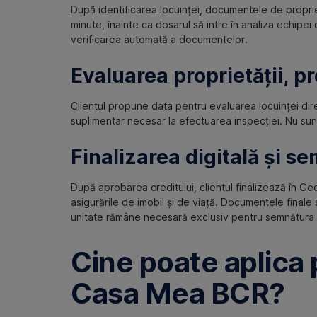
După identificarea locuinței, documentele de propriet
minute, înainte ca dosarul să intre în analiza echipe
verificarea automată a documentelor.
Evaluarea proprietății, p
Clientul propune data pentru evaluarea locuinței di
suplimentar necesar la efectuarea inspecției. Nu su
Finalizarea digitală și s
După aprobarea creditului, clientul finalizează în G
asigurările de imobil și de viață. Documentele finale
unitate rămâne necesară exclusiv pentru semnătura fi
Cine poate aplica 
Casa Mea BCR?