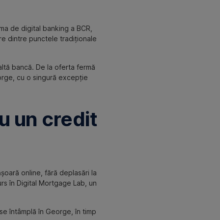
orma de digital banking a BCR,
re dintre punctele tradiționale
 altă bancă. De la oferta fermă
orge, cu o singură excepție
u un credit
șoară online, fără deplasări la
rs în Digital Mortgage Lab, un
se întâmplă în George, în timp