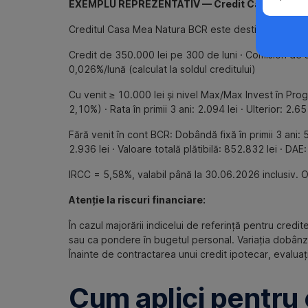
EXEMPLU REPREZENTATIV — Credit Casa Mea Natura
Creditul Casa Mea Natura BCR este destinat achiziției
Credit de 350.000 lei pe 300 de luni · Comision de ana
0,026%/lună (calculat la soldul creditului)
Cu venit ≥ 10.000 lei și nivel Max/Max Invest în Prog
2,10%) · Rata în primii 3 ani: 2.094 lei · Ulterior: 2.6
Fără venit în cont BCR: Dobândă fixă în primii 3 ani: 5
2.936 lei · Valoare totală plătibilă: 852.832 lei · DAE
IRCC = 5,58%, valabil până la 30.06.2026 inclusiv. O
Atenție la riscuri financiare:
În cazul majorării indicelui de referință pentru credi
sau ca pondere în bugetul personal. Variația dobânzii
Înainte de contractarea unui credit ipotecar, evaluați
Cum aplici pentru 