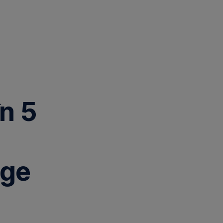
în 5
rge