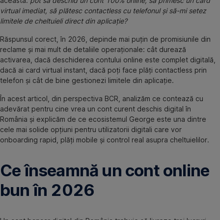
aceasta:
pot să deschid un cont 100% online, să primesc un card
virtual imediat, să plătesc contactless cu telefonul și să-mi setez
limitele de cheltuieli direct din aplicație?
Răspunsul corect, în 2026, depinde mai puțin de promisiunile din
reclame și mai mult de detaliile operaționale: cât durează
activarea, dacă deschiderea contului online este complet digitală,
dacă ai card virtual instant, dacă poți face plăți contactless prin
telefon și cât de bine gestionezi limitele din aplicație.
În acest articol, din perspectiva BCR, analizăm ce contează cu
adevărat pentru cine vrea un cont curent deschis digital în
România și explicăm de ce ecosistemul George este una dintre
cele mai solide opțiuni pentru utilizatorii digitali care vor
onboarding rapid, plăți mobile și control real asupra cheltuielilor.
Ce înseamnă un cont online
bun în 2026