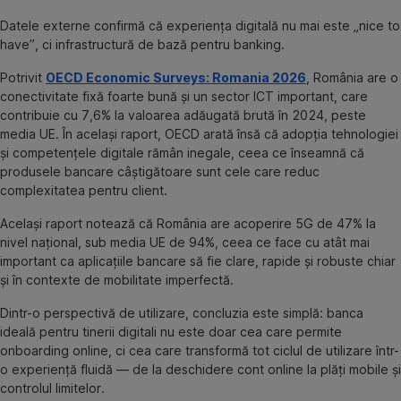
Datele externe confirmă că experiența digitală nu mai este „nice to
have”, ci infrastructură de bază pentru banking.
Potrivit
OECD Economic Surveys: Romania 2026
, România are o
conectivitate fixă foarte bună și un sector ICT important, care
contribuie cu 7,6% la valoarea adăugată brută în 2024, peste
media UE. În același raport, OECD arată însă că adopția tehnologiei
și competențele digitale rămân inegale, ceea ce înseamnă că
produsele bancare câștigătoare sunt cele care reduc
complexitatea pentru client.
Același raport notează că România are acoperire 5G de 47% la
nivel național, sub media UE de 94%, ceea ce face cu atât mai
important ca aplicațiile bancare să fie clare, rapide și robuste chiar
și în contexte de mobilitate imperfectă.
Dintr-o perspectivă de utilizare, concluzia este simplă: banca
ideală pentru tinerii digitali nu este doar cea care permite
onboarding online, ci cea care transformă tot ciclul de utilizare într-
o experiență fluidă — de la deschidere cont online la plăți mobile și
controlul limitelor.