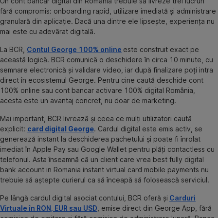
Un cont bancar digital din România trebuie să livreze trei lucruri
fără compromis: onboarding rapid, utilizare imediată și administrare
granulară din aplicație. Dacă una dintre ele lipsește, experiența nu
mai este cu adevărat digitală.
La BCR,
Contul George 100% online
este construit exact pe
această logică. BCR comunică o deschidere în circa 10 minute, cu
semnare electronică și validare video, iar după finalizare poți intra
direct în ecosistemul George. Pentru cine caută deschide cont
100% online sau cont bancar activare 100% digital România,
acesta este un avantaj concret, nu doar de marketing.
Mai important, BCR livrează și ceea ce mulți utilizatori caută
explicit:
card digital George
. Cardul digital este emis activ, se
generează instant la deschiderea pachetului și poate fi înrolat
imediat în Apple Pay sau Google Wallet pentru plăți contactless cu
telefonul. Asta înseamnă că un client care vrea best fully digital
bank account in Romania instant virtual card mobile payments nu
trebuie să aștepte curierul ca să înceapă să folosească serviciul.
Pe lângă cardul digital asociat contului, BCR oferă și
Carduri
Virtuale în RON, EUR sau USD
, emise direct din George App, fără