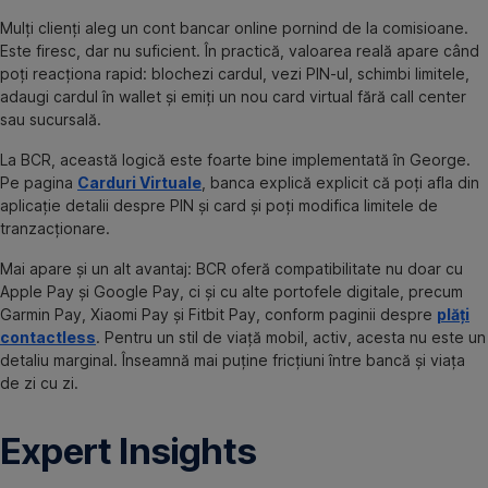
Mulți clienți aleg un cont bancar online pornind de la comisioane.
Este firesc, dar nu suficient. În practică, valoarea reală apare când
poți reacționa rapid: blochezi cardul, vezi PIN-ul, schimbi limitele,
adaugi cardul în wallet și emiți un nou card virtual fără call center
sau sucursală.
La BCR, această logică este foarte bine implementată în George.
Pe pagina
Carduri Virtuale
, banca explică explicit că poți afla din
aplicație detalii despre PIN și card și poți modifica limitele de
tranzacționare.
Mai apare și un alt avantaj: BCR oferă compatibilitate nu doar cu
Apple Pay și Google Pay, ci și cu alte portofele digitale, precum
Garmin Pay, Xiaomi Pay și Fitbit Pay, conform paginii despre
plăți
contactless
. Pentru un stil de viață mobil, activ, acesta nu este un
detaliu marginal. Înseamnă mai puține fricțiuni între bancă și viața
de zi cu zi.
Expert Insights