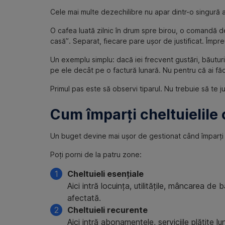
Cele mai multe dezechilibre nu apar dintr-o singură ac
O cafea luată zilnic în drum spre birou, o comandă d
casă”. Separat, fiecare pare ușor de justificat. Împr
Un exemplu simplu: dacă iei frecvent gustări, băuturi 
pe ele decât pe o factură lunară. Nu pentru că ai fă
Primul pas este să observi tiparul. Nu trebuie să te 
Cum împarți cheltuielile 
Un buget devine mai ușor de gestionat când împarți ch
Poți porni de la patru zone:
Cheltuieli esențiale
Aici intră locuința, utilitățile, mâncarea de
afectată.
Cheltuieli recurente
Aici intră abonamentele, serviciile plătite lu