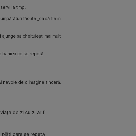
servi la timp.
umpărături făcute „ca să fie în
i ajunge să cheltuiești mai mult
 banii și ce se repetă.
Ai nevoie de o imagine sinceră.
iața de zi cu zi ar fi
e plăți care se repetă