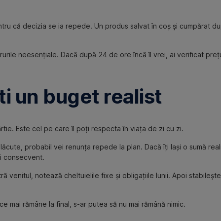
ntru că decizia se ia repede. Un produs salvat în coș și cumpărat du
ile neesențiale. Dacă după 24 de ore încă îl vrei, ai verificat prețu
i un buget realist
e. Este cel pe care îl poți respecta în viața de zi cu zi.
plăcute, probabil vei renunța repede la plan. Dacă îți lași o sumă reali
âi consecvent.
ră venitul, notează cheltuielile fixe și obligațiile lunii. Apoi stabile
 mai rămâne la final, s-ar putea să nu mai rămână nimic.