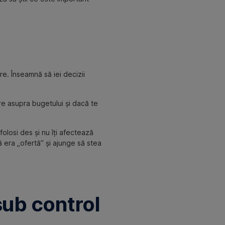
re. Înseamnă să iei decizii
are asupra bugetului și dacă te
losi des și nu îți afectează
 era „ofertă” și ajunge să stea
sub control