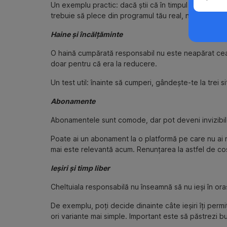
Un exemplu practic: dacă știi că în timpul săptămâni
trebuie să plece din programul tău real, nu dintr-o va
Haine și încălțăminte
O haină cumpărată responsabil nu este neapărat cea m
doar pentru că era la reducere.
Un test util: înainte să cumperi, gândește-te la trei 
Abonamente
Abonamentele sunt comode, dar pot deveni invizibile.
Poate ai un abonament la o platformă pe care nu ai ma
mai este relevantă acum. Renunțarea la astfel de cos
Ieșiri și timp liber
Cheltuiala responsabilă nu înseamnă să nu ieși în ora
De exemplu, poți decide dinainte câte ieșiri îți permiți
ori variante mai simple. Important este să păstrezi bu