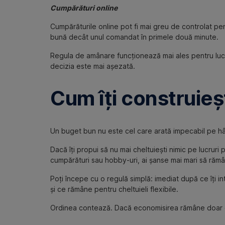
Cumpărături online
Cumpărăturile online pot fi mai greu de controlat pe
bună decât unul comandat în primele două minute.
Regula de amânare funcționează mai ales pentru lucrur
decizia este mai așezată.
Cum îți construieșt
Un buget bun nu este cel care arată impecabil pe hârti
Dacă îți propui să nu mai cheltuiești nimic pe lucruri 
cumpărături sau hobby-uri, ai șanse mai mari să răm
Poți începe cu o regulă simplă: imediat după ce îți int
și ce rămâne pentru cheltuieli flexibile.
Ordinea contează. Dacă economisirea rămâne doar ce