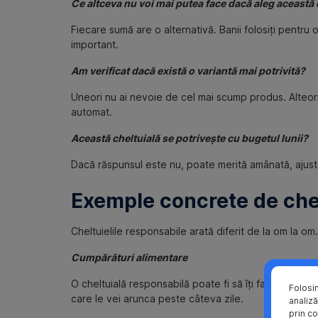
Ce altceva nu voi mai putea face dacă aleg această 
Fiecare sumă are o alternativă. Banii folosiți pentru
important.
Am verificat dacă există o variantă mai potrivită?
Uneori nu ai nevoie de cel mai scump produs. Alteori
automat.
Această cheltuială se potrivește cu bugetul lunii?
Dacă răspunsul este nu, poate merită amânată, ajusta
Exemple concrete de chel
Cheltuielile responsabile arată diferit de la om la om
Cumpărături alimentare
O cheltuială responsabilă poate fi să îți faci o listă 
Folosi
care le vei arunca peste câteva zile.
analiză
prin co