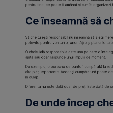
pentru tine, ce poate fi amânat și cum îți organizezi b
Ce înseamnă să ch
Să cheltuiești responsabil nu înseamnă să alegi mereu 
potrivite pentru veniturile, prioritățile și planurile tale
O cheltuială responsabilă este una pe care o înțelegi
ajută sau doar răspunde unui impuls de moment.
De exemplu, o pereche de pantofi cumpărată la reduc
alte plăți importante. Aceeași cumpărătură poate dev
în dulap.
Diferența nu este dată doar de preț. Este dată de c
De unde încep chel