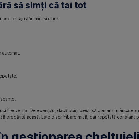
ră să simți că tai tot
epi cu ajustări mici și clare.
te automat.
repetate.
vacanțe.
reduci frecvența. De exemplu, dacă obișnuiești să comanzi mâncare 
masă pregătită acasă. Este o schimbare mică, dar repetată constant 
în gestionarea cheltuieli