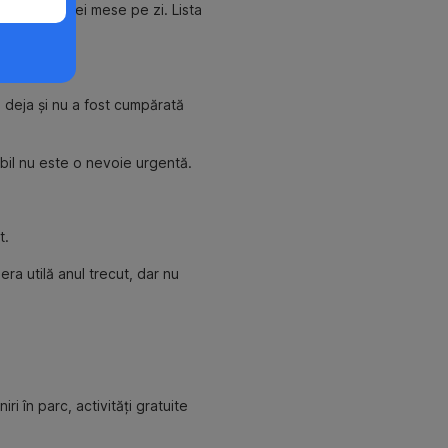
e pentru trei mese pe zi. Lista
 deja și nu a fost cumpărată
babil nu este o nevoie urgentă.
t.
ra utilă anul trecut, dar nu
ri în parc, activități gratuite