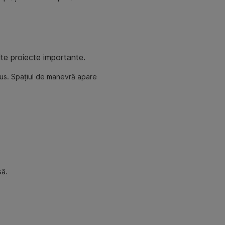
lte proiecte importante.
edus. Spațiul de manevră apare
să.