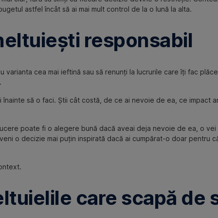
ugetul astfel încât să ai mai mult control de la o lună la alta.
eltuiești responsabil
varianta cea mai ieftină sau să renunți la lucrurile care îți fac plăce
.
 înainte să o faci. Știi cât costă, de ce ai nevoie de ea, ce impact 
ere poate fi o alegere bună dacă aveai deja nevoie de ea, o vei fo
eni o decizie mai puțin inspirată dacă ai cumpărat-o doar pentru că
ontext.
tuielile care scapă de 