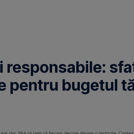
i responsabile: sfa
e pentru bugetul t
ii mai clar, fără să simți că fiecare decizie devine o restricție. Conte