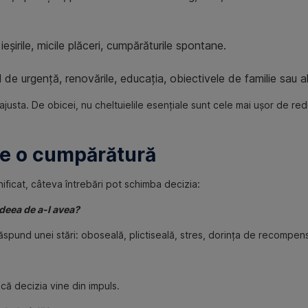
 ieșirile, micile plăceri, cumpărăturile spontane.
 de urgență, renovările, educația, obiectivele de familie sau a
 ajusta. De obicei, nu cheltuielile esențiale sunt cele mai ușor de r
 de o cumpărătură
ificat, câteva întrebări pot schimba decizia:
deea de a-l avea?
ăspund unei stări: oboseală, plictiseală, stres, dorința de recompen
că decizia vine din impuls.