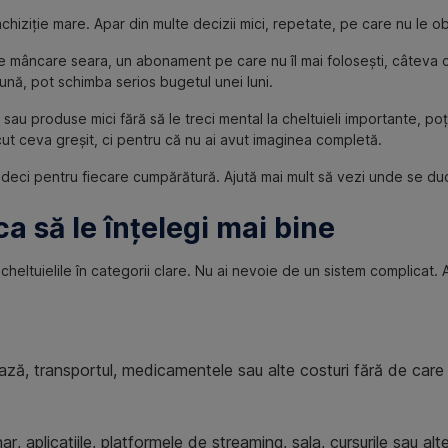
hiziție mare. Apar din multe decizii mici, repetate, pe care nu le ob
e mâncare seara, un abonament pe care nu îl mai folosești, câteva c
eună, pot schimba serios bugetul unei luni.
sau produse mici fără să le treci mental la cheltuieli importante, poț
cut ceva greșit, ci pentru că nu ai avut imaginea completă.
judeci pentru fiecare cumpărătură. Ajută mai mult să vezi unde se duc
ca să le înțelegi mai bine
eltuielile în categorii clare. Nu ai nevoie de un sistem complicat. 
 bază, transportul, medicamentele sau alte costuri fără de care v
nar, aplicațiile, platformele de streaming, sala, cursurile sau alt