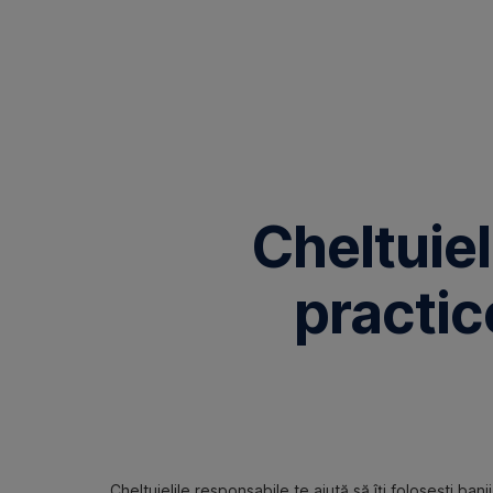
Omite
Cheltuiel
practic
Cheltuielile responsabile te ajută să îți folosești ban