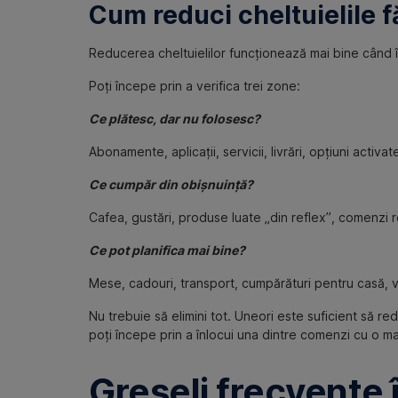
Cum reduci cheltuielile fă
Reducerea cheltuielilor funcționează mai bine când înc
Poți începe prin a verifica trei zone:
Ce plătesc, dar nu folosesc?
Abonamente, aplicații, servicii, livrări, opțiuni activa
Ce cumpăr din obișnuință?
Cafea, gustări, produse luate „din reflex”, comenzi 
Ce pot planifica mai bine?
Mese, cadouri, transport, cumpărături pentru casă, 
Nu trebuie să elimini tot. Uneori este suficient să 
poți începe prin a înlocui una dintre comenzi cu o 
Greșeli frecvente 