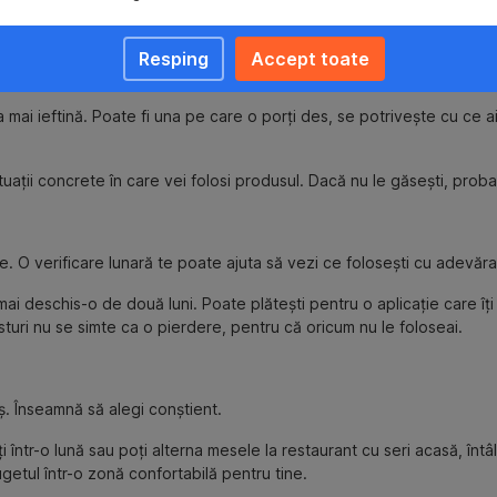
i mănânci de obicei acasă doar seara, nu are sens să cumperi aliment
riantă ideală a săptămânii.
Resping
Accept toate
ai ieftină. Poate fi una pe care o porți des, se potrivește cu ce ai
situații concrete în care vei folosi produsul. Dacă nu le găsești, pro
 O verificare lunară te poate ajuta să vezi ce folosești cu adevăra
i deschis-o de două luni. Poate plătești pentru o aplicație care îți e
turi nu se simte ca o pierdere, pentru că oricum nu le foloseai.
ș. Înseamnă să alegi conștient.
 într-o lună sau poți alterna mesele la restaurant cu seri acasă, întâlni
getul într-o zonă confortabilă pentru tine.