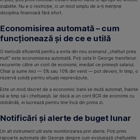
stabilite. Nu e o restricție, ci un mod simplu de a-ți menține
disciplina financiară fără efort.
Economisirea automată – cum
funcționează și de ce e utilă
O metodă eficientă pentru a evita din nou scenariul „cheltuit prea
mult” este economisirea automată. Poți seta în George transferuri
recurente către un cont de economii, imediat ce primești salariul.
Chiar și sume mici — 5% sau 10% din venit — pot deveni, în timp, o
rezervă solidă pentru situații neprevăzute.
Este un mod discret de a economisi: banii se mută automat, înainte
să ai timp să-i cheltuiești. Iar dacă ai un cont BCR de economii cu
dobândă, ei lucrează pentru tine încă din prima zi.
Notificări și alerte de buget lunar
Un alt instrument util este monitorizarea prin alerte. Poți primi
rapoarte automate din George despre cum evoluează cheltuielile