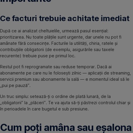
Ce facturi trebuie achitate imediat
După ce ai analizat cheltuielile, urmează pasul esențial:
prioritizarea. Nu toate plățile sunt urgente, dar unele nu pot fi
amânate fără consecințe. Facturile la utilități, chiria, ratele și
contribuțiile obligatorii (de exemplu, asigurările sau taxele
recurente) trebuie puse pe primul loc.
Restul pot fi reprogramate sau reduse temporar. Dacă ai
abonamente pe care nu le folosești zilnic — aplicații de streaming,
servicii premium sau abonamente la sală — e momentul ideal să le
„pui pe pauză”.
Un truc simplu: setează-ți o ordine de plată lunară, de la
„obligatorii” la „plăceri”. Te va ajuta să-ți păstrezi controlul chiar și
în perioadele în care bugetul e sub presiune.
Cum poți amâna sau eșalona