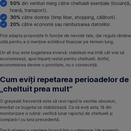
50%
din venituri merg către cheltuieli esențiale (locuință,
hrană, transport).
30%
către dorințe (timp liber, shopping, călătorii).
20%
către economii sau rambursarea datoriilor.
Poți adapta proporțiile în funcție de nevoile tale, dar regula rămâne
utilă pentru a-ți menține echilibrul financiar pe termen lung.
Un alt truc este bugetarea inversă: stabilești mai întâi cât vrei să
economisești, apoi împarți restul pentru cheltuieli. Astfel,
economisirea devine o prioritate, nu o consecință.
Cum eviți repetarea perioadelor de
„cheltuit prea mult”
O greșeală frecventă este să revii rapid la vechile obiceiuri,
imediat ce bugetul se stabilizează. Ca să eviți asta, fă din
monitorizare o rutină: verifică lunar raportul de cheltuieli și
compară-l cu luna precedentă.
Dacă observi o creștere bruscă într-o categorie (de exemplu,