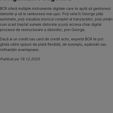
BCR oferă multiple instrumente digitale care te ajută să gestionezi
datoriile și să le rambursezi mai ușor. Poți seta în George plăți
automate, poți vizualiza istoricul complet al tranzacțiilor, poți urmări
cum scad treptat sumele datorate și poți accesa chiar digital
procesul de restructurare a datoriilor, prin George.
Dacă ai un credit sau card de credit activ, experții BCR te pot
ghida către opțiuni de plată flexibilă, de exemplu, eșalonări sau
refinanțări avantajoase.
Publicat pe 19.12.2025