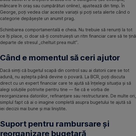
mâncare în oraș sau cumpărături online), ajustează din timp. În
George, poți vedea clar aceste variații și poți seta alerte când o
categorie depășește un anumit prag.
Schimbarea comportamentală e cheia. Nu trebuie să renunți la tot
ce îți place, ci doar să-ți construiești un ritm financiar care să te țină
departe de stresul „cheltuit prea mult”.
Când e momentul să ceri ajutor
Dacă simți că bugetul scapă din control sau ai datorii care se tot
adună, nu aștepta până devine o povară. La BCR, poți discuta
direct cu un expert financiar care te ajută să înțelegi situația și să
alegi soluțiile potrivite pentru tine — fie că e vorba de
reorganizarea datoriilor, refinanțare sau restructurare. De multe ori,
simplul fapt că ai o imagine completă asupra bugetului te ajută să
iei decizii mai bune și mai liniștite.
Suport pentru rambursare și
reorganizare bugetară