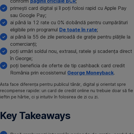
conform
paginii oficiale BCR
;
primești card digital și îl poți folosi rapid cu Apple Pay
sau Google Pay;
ai până la 12 rate cu 0% dobândă pentru cumpărături
eligibile prin programul
De toate în rate
;
ai până la 55 de zile perioadă de grație pentru plățile la
comercianți;
poți urmări soldul nou, extrasul, ratele și scadența direct
în George;
poți beneficia de oferte de tip cashback card credit
România prin ecosistemul
George Moneyback
.
Asta face diferența pentru publicul tânăr, digital și orientat spre
recompense rapide: un card de credit online nu trebuie doar să fie
ieftin pe hârtie, ci și intuitiv în folosirea de zi cu zi.
Key Takeaways