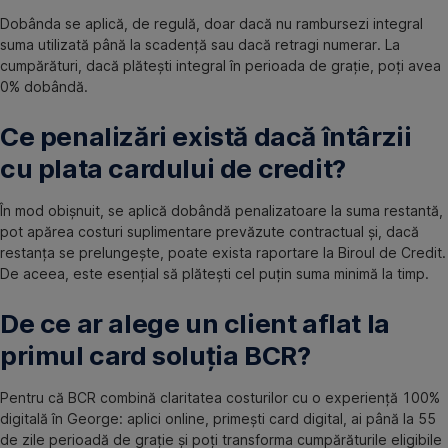
Dobânda se aplică, de regulă, doar dacă nu rambursezi integral
suma utilizată până la scadență sau dacă retragi numerar. La
cumpărături, dacă plătești integral în perioada de grație, poți avea
0% dobândă.
Ce penalizări există dacă întârzii
cu plata cardului de credit?
În mod obișnuit, se aplică dobândă penalizatoare la suma restantă,
pot apărea costuri suplimentare prevăzute contractual și, dacă
restanța se prelungește, poate exista raportare la Biroul de Credit.
De aceea, este esențial să plătești cel puțin suma minimă la timp.
De ce ar alege un client aflat la
primul card soluția BCR?
Pentru că BCR combină claritatea costurilor cu o experiență 100%
digitală în George: aplici online, primești card digital, ai până la 55
de zile perioadă de grație și poți transforma cumpărăturile eligibile