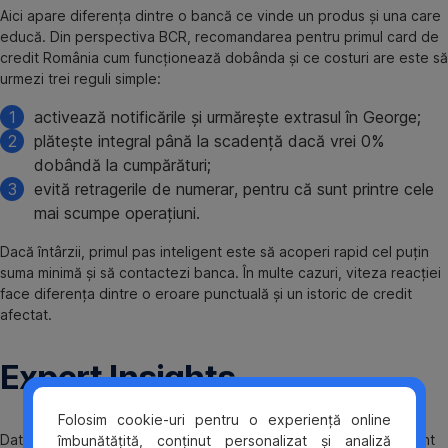
Aici apare diferența dintre o bancă ce vinde un produs și una care
educă. Din perspectiva BCR, recomandarea pentru primul card de
credit România cum funcționează dobânda și ce costuri are este să
urmezi trei reguli simple:
activează notificările și urmărește extrasul în George;
plătește integral până la scadență dacă vrei 0%
dobândă la cumpărături;
evită retragerile de numerar, pentru că sunt printre cele
mai scumpe operațiuni.
Dacă întârzii, primul pas inteligent este să acoperi rapid cel puțin
suma minimă și să contactezi banca. În multe cazuri, viteza reacției
face diferența dintre o eroare punctuală și un istoric de credit
afectat.
Expert Insights
Folosim cookie-uri pentru o experiență online
Datele publice ale pieței arată că diferențele între carduri nu sunt
îmbunătățită, conținut personalizat și analiză