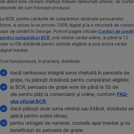
de debit este că banii cheltuiți trebuie rambursați ulterior, iar costul
depinde de cum folosești produsul.
La BCR, pentru cardurile de cumpărături dedicate persoanelor
fizice, ai acces la un proces 100% digital și la o structură de costuri
ușor de urmărit în George. Potrivit paginii oficiale
Carduri de credit
pentru cumpărături BCR
, poți obține cardul online, ai până la 12
rate cu 0% dobândă pentru achiziții eligibile și poți activa cardul
digital imediat.
Cum funcționează, în practică, dobânda:
dacă rambursezi integral suma cheltuită în perioada de
grație, nu plătești dobândă pentru cumpărături eligibile;
la BCR, perioada de grație este de până la 55 de
zile pentru plăți la comercianți și online, conform
FAQ-
ului oficial BCR
;
dacă plătești doar suma minimă sau întârzii, dobânda se
aplică pentru soldul rămas;
pentru retrageri de numerar, costurile apar imediat și nu
beneficiezi de perioada de grație.