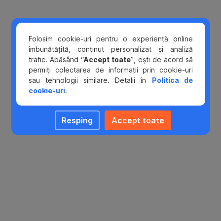
PDF (6
,
,
Situaţii financiare la 30 iunie 2014
in
MB)
PDF
Deschide
tab
in
nou
tab
Folosim cookie-uri pentru o experiență online
nou
îmbunătățită, conținut personalizat și analiză
trafic. Apăsând “
Accept toate
”, ești de acord să
Situatii financiare consolidate si individuale
permiți colectarea de informații prin cookie-uri
PDF (5 MB)
,
,
2013 IFRS
sau tehnologii similare. Detalii în
Politica de
PDF
Deschide
PDF (956
cookie-uri
.
,
,
Situatii financiare la 30 iunie 2013
in
KB)
PDF
Deschide
tab
in
Resping
Accept toate
nou
tab
nou
PDF
,
,
Situaţii financiare la 30 iunie 2012
(347
PDF
Deschide
KB)
in
Raportul Consiliului de Supraveghere asupra
PDF
tab
rezultatelor economico-financiare şi a situaţiei
(459
nou
,
,
patrimoniale la 30 iunie 2012
KB)
PDF
Deschide