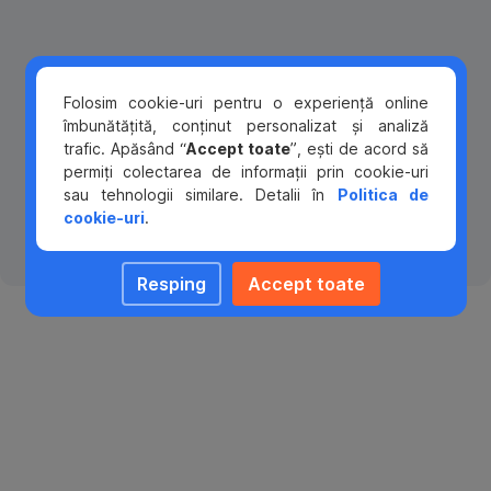
de
O
a
listă
cheltui
cu
mai
Folosim cookie-uri pentru o experiență online
obiectivele
mult
îmbunătățită, conținut personalizat și analiză
financiare,
decât
trafic. Apăsând “
Accept toate
”, ești de acord să
pe
ți-
permiți colectarea de informații prin cookie-uri
termen
ai
sau tehnologii similare. Detalii în
Politica de
scurt
putea
cookie-uri
.
și
permite.
lung,
Uite
te
câteva
Resping
Accept toate
poate
exemple:
ajuta
Formula
să
ieșiri
bunăstării
pui
dese
în
financiare:
la
aplicare
restaurante
20/50/30
un
sau
plan
baruri,
care
vizite
Această