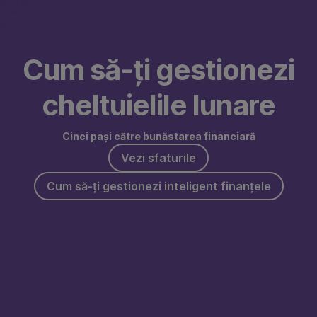
Omite
Mergi
la
Cum să-ți gestionezi
Cum
să
cheltuielile lunare
faci
alegeri
Cinci pași către bunăstarea financiară
financiare
Vezi sfaturile
inteligente​
Cum să-ți gestionezi inteligent finanțele
?