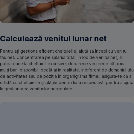
Calculează venitul lunar net
Pentru ați gestiona eficient cheltuielile, ajută să începi cu venitul
tău net. Concentrarea pe salariul total, în loc de venitul net, ar
putea duce la cheltuieli excesive; deoarece vei crede că ai mai
mulți bani disponibili decât ai în realitate. Indiferent de domeniul tău
de activitatea sau de poziția în organigrama firmei, asigura-te că ai
o listă cu cheltuielile și plățile pentru luna respectivă, pentru a ajuta
la gestionarea veniturilor neregulate.
Identifică
triggerii
de