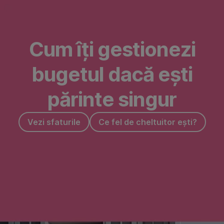
Omite
Mergi
la
Cum îți gestionezi
Cum
să
bugetul dacă ești
faci
părinte singur
alegeri
financiare
Vezi sfaturile
Ce fel de cheltuitor ești?
inteligente​
?