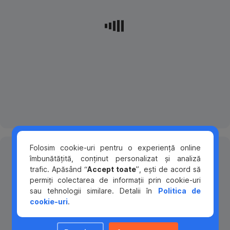
datoriile
ajutoare
economii.
sociale
Datoriile
dacă
Configurează-
nu
ești
ți
sunt
părinte
o
doar
singur.
opțiune
un
de
element
Pe
debitare
de
lângă
directă,
stres
alocație
,
care
pentru
în
să-
tine,
cazul
ți
ca
în
transfere
Ajustează-
părinte,
Folosim cookie-uri pentru o experiență online
care
lunar
ci
îmbunătățită, conținut personalizat și analiză
ți
celălalt
o
și
trafic. Apăsând “
Accept toate
”, ești de acord să
părinte
sumă
cheltuielile
o
permiți colectarea de informații prin cookie-uri
a
fixă
posibilă
sau tehnologii similare. Detalii în
Politica de
decedat,
din
sursă
cookie-uri
.
copiii
contul
Iată
de
pot
curent,
cum
tensiune
beneficia
în
poți