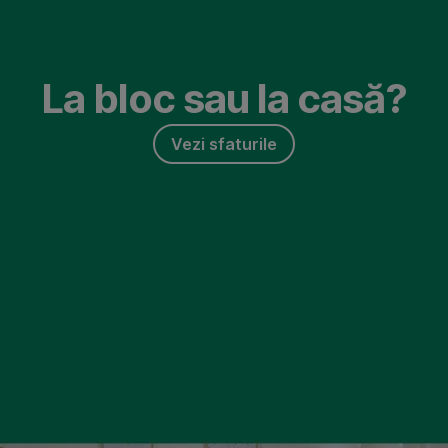
Omite
Mergi
la
La bloc sau la casă?
Cum
să
Vezi sfaturile
faci
alegeri
financiare
inteligente​
?