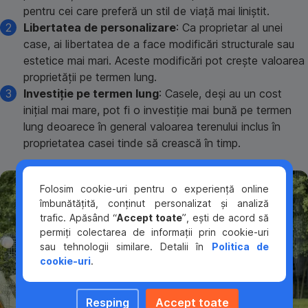
pentru cei care preferă un stil de viață mai liniștit.
Libertatea de personalizare
: Ca proprietar al unei
case, ai libertatea de a face modificări structurale sau
estetice mai mari. Aceste modificări pot crește valoarea
proprietății pe termen lung.
Investiție pe termen lung
: Casele, deși au un cost
inițial mai mare, pot fi o investiție mai bună pe termen
lung deoarece în general valoarea terenului inclus în
proprietatea casei tinde să crească în timp.
Folosim cookie-uri pentru o experiență online
îmbunătățită, conținut personalizat și analiză
trafic. Apăsând “
Accept toate
”, ești de acord să
permiți colectarea de informații prin cookie-uri
sau tehnologii similare. Detalii în
Politica de
cookie-uri
.
Resping
Accept toate