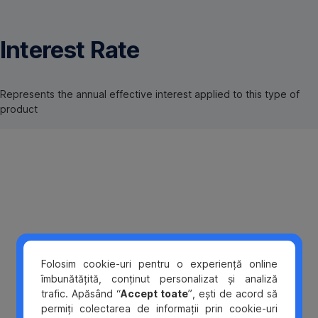
Omite
Interest Rate
Represents the annual effective interest applied to this type of
product
Folosim cookie-uri pentru o experiență online
îmbunătățită, conținut personalizat și analiză
trafic. Apăsând “
Accept toate
”, ești de acord să
permiți colectarea de informații prin cookie-uri