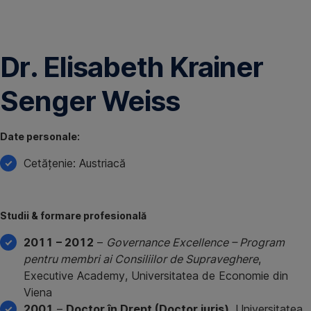
Omite
Dr. Elisabeth Krainer
Senger Weiss
Date personale:
Cetățenie: Austriacă
Studii & formare profesională
2011 – 2012
–
Governance Excellence – Program
pentru membri ai Consiliilor de Supraveghere
,
Executive Academy, Universitatea de Economie din
Viena
2001
–
Doctor în Drept (Doctor iuris)
, Universitatea