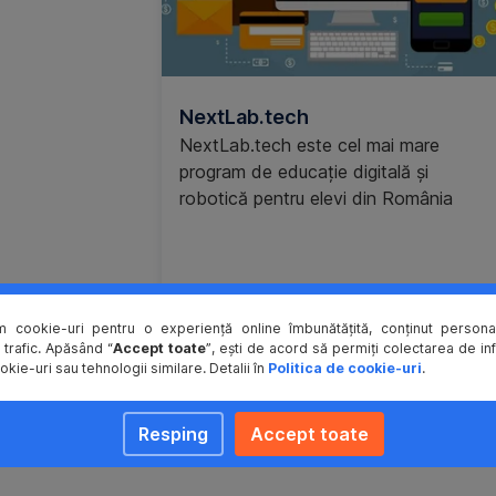
NextLab.tech
NextLab.tech este cel mai mare
program de educație digitală și
robotică pentru elevi din România
m cookie-uri pentru o experiență online îmbunătățită, conținut personal
 trafic. Apăsând “
Accept toate
”, ești de acord să permiți colectarea de in
Află mai multe
okie-uri sau tehnologii similare. Detalii în
Politica de cookie-uri
.
Resping
Accept toate