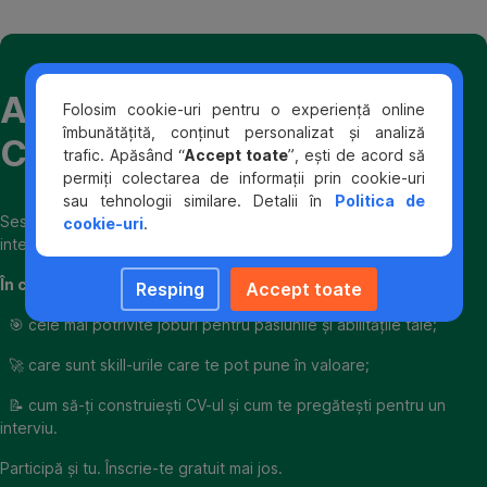
Atelier de Investiție în
Folosim cookie-uri pentru o experiență online
îmbunătățită, conținut personalizat și analiză
Carieră
trafic. Apăsând “
Accept toate
”, ești de acord să
permiți colectarea de informații prin cookie-uri
sau tehnologii similare. Detalii în
Politica de
Sesiunile de dezvoltare în carieră au loc online, într-un mod
cookie-uri
.
interactiv.
În cadrul atelierului povestim despre:
Resping
Accept toate
🎯 cele mai potrivite joburi pentru pasiunile și abilitățile tale;
🚀 care sunt skill-urile care te pot pune în valoare;
📝 cum să-ți construiești CV-ul și cum te pregătești pentru un
interviu.
Participă și tu. Înscrie-te gratuit mai jos.