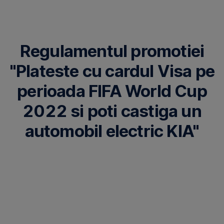
Omite
Regulamentul promotiei
"Plateste cu cardul Visa pe
perioada FIFA World Cup
2022 si poti castiga un
automobil electric KIA"
Art.
1
0rganizatorul
promotiei