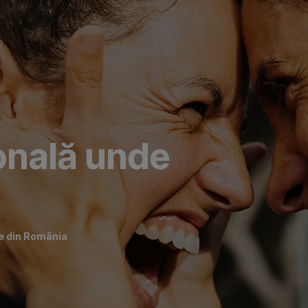
ională unde
re din România