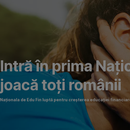
Omite
Intră în prima Naț
joacă toți românii
Naționala de Edu Fin luptă pentru creșterea educației financia