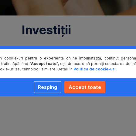
Investiții
Cât timp ai?
m cookie-uri pentru o experiență online îmbunătățită, conținut personal
nctuale, să faci niște sprinturi tematice sau poți să alegi direct antr
 trafic. Apăsând “
Accept toate
”, ești de acord să permiți colectarea de in
okie-uri sau tehnologii similare. Detalii în
Politica de cookie-uri
.
Resping
Accept toate