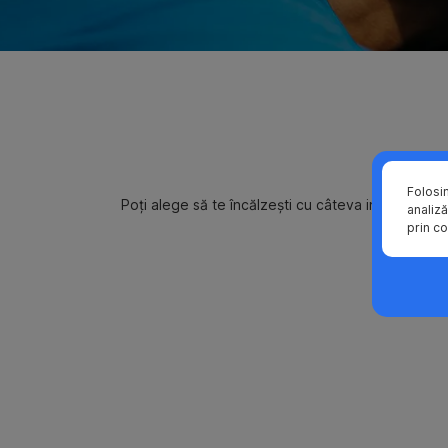
Folosi
Poți alege să te încălzești cu câteva informații pu
analiză
prin co