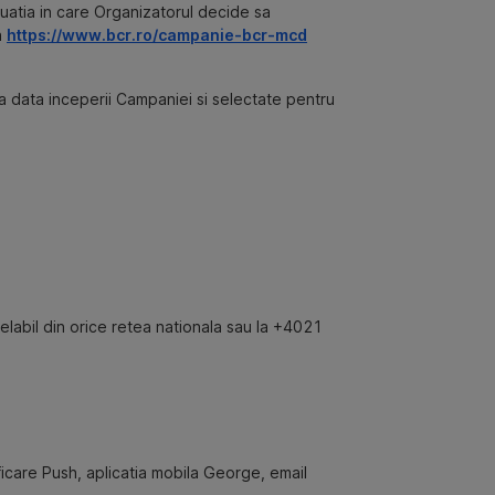
tuatia in care Organizatorul decide sa
a
https://www.bcr.ro/campanie-bcr-mcd
a data inceperii Campaniei si selectate pentru
labil din orice retea nationala sau la +4021
ficare Push, aplicatia mobila George, email