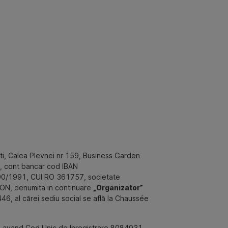
esti, Calea Plevnei nr 159, Business Garden
99, cont bancar cod IBAN
/90/1991, CUI RO 361757, societate
ON, denumita in continuare
„Organizator”
6, al cărei sediu social se află la Chaussée
 1, avand Cod Unic de Inregistrare 8084031,