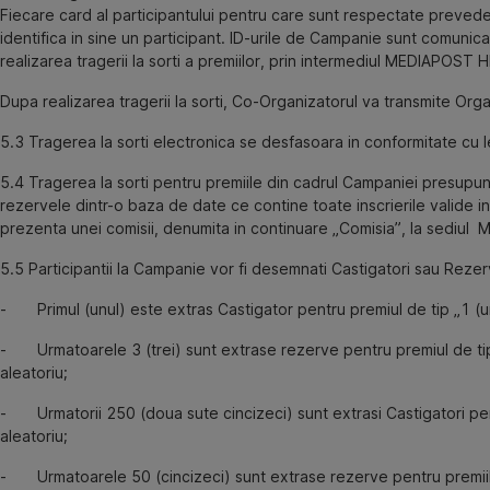
Fiecare card al participantului pentru care sunt respectate prevede
identifica in sine un participant. ID-urile de Campanie sunt comuni
realizarea tragerii la sorti a premiilor, prin intermediul MEDIAPOST 
Dupa realizarea tragerii la sorti, Co-Organizatorul va transmite Org
5.3 Tragerea la sorti electronica se desfasoara in conformitate cu 
5.4
Tragerea la sorti pentru premiile din cadrul Campaniei presupune 
rezervele dintr-o baza de date ce contine toate inscrierile valide
prezenta unei comisii, denumita in continuare „Comisia”, la sediul Med
5.5 Participantii la Campanie vor fi desemnati Castigatori sau Re
- Primul (unul) este extras Castigator pentru premiul de tip „1 (unu
- Urmatoarele 3 (trei) sunt extrase rezerve pentru premiul de tip „
aleatoriu;
- Urmatorii 250 (doua sute cincizeci) sunt extrasi Castigatori pentr
aleatoriu;
- Urmatoarele 50 (cincizeci) sunt extrase rezerve pentru premiile d