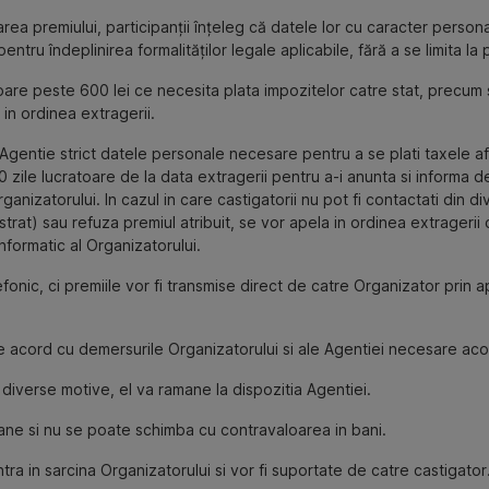
ea premiului, participanții înțeleg că datele lor cu caracter persona
tru îndeplinirea formalităților legale aplicabile, fără a se limita la 
oare peste 600 lei ce necesita plata impozitelor catre stat, precum si
 in ordinea extragerii.
re Agentie strict datele personale necesare pentru a se plati taxele a
zile lucratoare de la data extragerii pentru a-i anunta si informa de
ganizatorului. In cazul in care castigatorii nu pot fi contactati din d
strat) sau refuza premiul atribuit, se vor apela in ordinea extragerii
nformatic al Organizatorului.
lefonic, ci premiile vor fi transmise direct de catre Organizator prin
 de acord cu demersurile Organizatorului si ale Agentiei necesare acor
n diverse motive, el va ramane la dispozitia Agentiei.
oane si nu se poate schimba cu contravaloarea in bani.
ra in sarcina Organizatorului si vor fi suportate de catre castigator