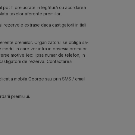
l pot fi prelucrate în legătură cu acordarea
plata taxelor aferente premiilor.
 rezervele extrase daca castigatorii initiali
ferente premiilor. Organizatorul se obliga sa-i
 modul in care vor intra in posesia premiilor.
iverse motive (ex: lipsa numar de telefon, in
 castigatorii de rezerva. Contactarea
 aplicatia mobila George
sau prin SMS / email
darii premiului.
.