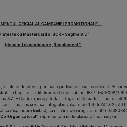
MENTUL OFICIAL AL CAMPANIEI PROMOTIONALE
Plateste cu Mastercard si BCR - Segment D”
(denumit in continuare „Regulament”)
.
, institutie de credit, persoana juridica romana, cu sediul in Bucur
strata in Registrul Institutiilor de Credit sub nr. RB-PJR-40-008/19
A. – Centrala, inregistrata la Registrul Comertului sub nr. J40
 social subscris si varsat integral in valoare de
1.625.341.625,40 R
că cu răspundere limitată, cu numărul de inregistrare RPR 044803844
“Co-Organizatorul”,
reprezentata in derularea Campaniei prin:
n S.R.L.,
cu sediul in Bucuresti, Str. Jules Michelet, nr 18, sector