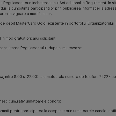
l Regulament prin incheierea unui Act aditional la Regulament. In si
s la cunostinta participantilor prin publicarea informatiei la adres
trarea in vigoare a modificarilor.
de debit MasterCard Gold, existente in portofoliul Organizatorului l
n mod gratuit oricarui solicitant.
uit consultarea Regulamentului, dupa cum urmeaza:
ca, intre 8.00 si 22.00) la urmatoarele numere de telefon: *2227 ape
nesc cumulativ urmatoarele conditii:
ormati pentru participarea la campanie prin urmatoarele canale: noti