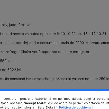
asov, judet Brasov.
sale si acesta va putea opta intre 8-10.10.21 sau 15 – 17.10.21
ra dubla, mic dejun si o consumatie totala de 2000 lei pentru amb
 de catre Yager Chalet vor fi suportate de catre castigator
580 lei.
e de 5022 lei.
st tip constand intr-un voucher Le Manoir in valoare neta de 250 lei 
gatorul va achita diferenta dintre valoarea voucherului si valoarea
m cookie-uri pentru o experiență online îmbunătățită, conținut personal
 trafic. Apăsând “
Accept toate
”, ești de acord să permiți colectarea de in
okie-uri sau tehnologii similare. Detalii în
Politica de cookie-uri
.