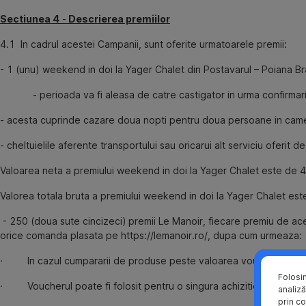
Sectiunea 4
-
Descrierea premiilor
4.1 In cadrul acestei Campanii, sunt oferite urmatoarele premii:
- 1 (unu) weekend in doi la Yager Chalet
din Postavarul – Poiana Br
- perioada va fi aleasa de catre castigator in urma confirmarii 
- acesta cuprinde cazare doua nopti pentru doua persoane in came
- cheltuielile aferente transportului sau oricarui alt serviciu oferit
Valoarea neta a premiului weekend in doi la Yager Chalet este de 4
Valorea totala bruta a premiului weekend in doi la Yager Chalet est
- 250 (doua sute cincizeci)
premii Le Manoir, fiecare premiu de ace
orice comanda plasata pe https://lemanoir.ro/, dupa cum urmeaza:
· In cazul cumpararii de produse peste valoarea voucherului, Casti
Folosi
· Voucherul poate fi folosit pentru o singura achizitie.
analiză
prin co