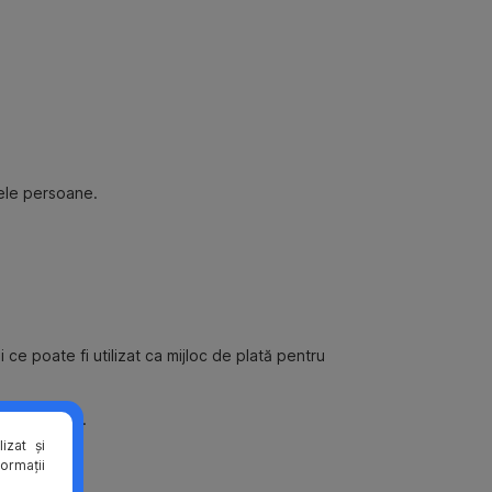
ele persoane.
ce poate fi utilizat ca mijloc de plată pentru
 achizitiei.
izat și
formații