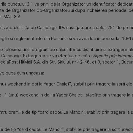
rile punctului 3.1 va primi de la Organizator un identificator dedic
cate de Organizator Co-Organizatorului dupa incheierea perioadei de
HITMAIL S.A.
anizatorului lista de Campaign IDs castigatoare a celor 251 de premi
legile si reglementarile din Romania si va avea loc in perioada
10-1
folosirea unui program de calculator cu distribuire si extragere alea
 in Campanie. Extragerea se va efectua de catre
Agentie prin intermed
iaPost HitMail S.A. din Str. Siriului, nr 42-46, et 3, sector 1, Bucur
zerve dupa cum urmeaza
:
) weekend in doi la Yager Chalet”, stabilit prin tragere la sorti ele
1 (unu) weekend in doi la Yager Chalet”, stabilite prin tragere la s
u premiile de tip “card cadou Le Manoir”, stabiliti prin tragere la s
e tip “card cadou Le Manoir”, stabilite prin tragere la sorti electr