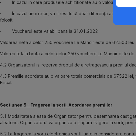
· In cazul in care produsele achizitionate au o valoare mai mica d
· În cazul unui retur, va fi restituită doar diferența achitată dac
folosit
· Voucherul este valabil pana la 31.01.2022
Valoarea neta a celor 250 vouchere Le Manoir este de 62.500 lei.
Valorea totala bruta a celor celor 250 vouchere Le Manoir este de 
4.2 Organizatorul isi rezerva dreptul de a retrage/anula premiul da
4.3 Premiile acordate au o valoare totala comerciala de 67522 lei
Fiscal.
Sectiunea 5 - Tragerea la sorti. Acordarea premiilor
5.1 Modalitatea aleasa de Organizator pentru desemnarea castigator
aleatoriu. Organizatorul va organiza o singura tragere la sorti, pen
5.2 La tragerea la sorti electronica vor fi luate in considerare conturi