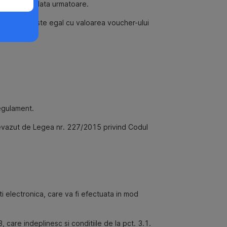
izata la o data urmatoare.
cost total este egal cu valoarea voucher-ului
Regulament.
prevazut de Legea nr. 227/2015 privind Codul
 electronica, care va fi efectuata in mod
, care indeplinesc si conditiile de la pct. 3.1.