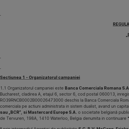
Omite
REGULA
„
Sectiunea 1 - Organizatorul campaniei
1.1 Organizatorul campaniei este
Banca Comerciala Romana S.A
Bucharest, cladirea A, etajul 6, sector 6, cod postal 060013, inregi
RO39RNCB0002B00026473000 deschis la Banca Comerciala Romana S.
comerciala pe actiuni administrata in sistem dualist, avand un capital
sau „BCR”,
si Mastercard Europe S.A.
o societate belgiană publi
de Tervuren, 198A, 1410 Waterloo, Belgia denumita in continuare
* prin intermediul Agenției de publicitate
S.C. B.V. McCann-Erickso