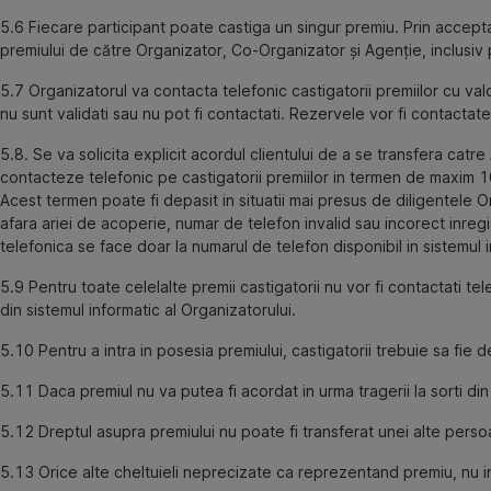
5.6
Fiecare participant poate castiga un singur premiu. Prin acceptar
premiului de către Organizator, Co-Organizator și Agenție, inclusiv pen
5.7 Organizatorul va contacta telefonic castigatorii premiilor cu val
nu sunt validati sau nu pot fi contactati. Rezervele vor fi contactate
5.8. Se va solicita explicit acordul clientului de a se transfera cat
contacteze telefonic pe castigatorii premiilor in termen de maxim 10 
Acest termen poate fi depasit in situatii mai presus de diligentele Or
afara ariei de acoperie, numar de telefon invalid sau incorect inregi
telefonica se face doar la numarul de telefon disponibil in sistemul i
5.9 Pentru toate celelalte premii castigatorii nu vor fi contactati te
din sistemul informatic al Organizatorului.
5.10 Pentru a intra in posesia premiului, castigatorii trebuie sa fie
5.11 Daca premiul nu va putea fi acordat in urma tragerii la sorti di
5.12 Dreptul asupra premiului nu poate fi transferat unei alte pers
5.13 Orice alte cheltuieli neprecizate ca reprezentand premiu, nu int