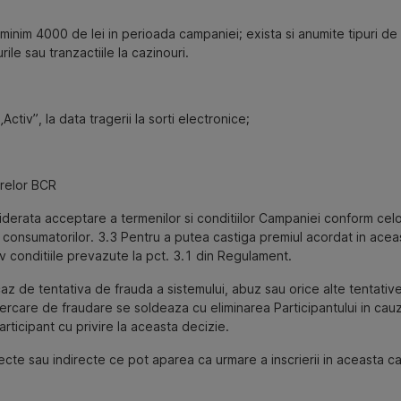
nim 4000 de lei in perioada campaniei; exista si anumite tipuri de 
le sau tranzactiile la cazinouri.
tiv”, la data tragerii la sorti electronice;
arelor BCR
siderata acceptare a termenilor si conditiilor Campaniei conform cel
 consumatorilor. 3.3 Pentru a putea castiga premiul acordat in aceas
v conditiile prevazute la pct. 3.1 din Regulament.
caz de tentativa de frauda a sistemului, abuz sau orice alte tentati
cercare de fraudare se soldeaza cu eliminarea Participantului in ca
ticipant cu privire la aceasta decizie.
recte sau indirecte ce pot aparea ca urmare a inscrierii in aceasta 