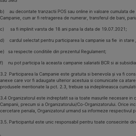
sau SMS
b) au decontate tranzactii POS sau online in valoare cumulata de mi
Campanie, cum ar fi retragerea de numerar, transferul de bani, pariuri
c) sa fi implinit varsta de 18 ani pana la data de 19.07.2021;
d) cardul selectat pentru participarea la campanie sa fie in stare „Ac
e) sa respecte conditiile din prezentul Regulament;
f) nu pot participa la aceasta campanie salariatii BCR si ai subsidi
3.2 Participarea la Campanie este gratuita si benevola și va fi con
anexe care vor fi adaugate ulterior acestuia si comunicate ca atare
produsele mentionate la pct. 2.3, trebuie sa indeplineasca cumulati
3.4 Organizatorul este indreptatit sa ia toate masurile necesare in 
Campanii, precum si a Organizatorului/Co-Organizatorului. Orice in
cercetare penala, Organizatorul urmand sa informeze respectivul par
3.5. Participantul este unic responsabil pentru toate consecinte di