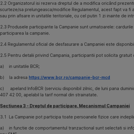
2.2 Organizatorul isi rezerva dreptul de a modifica oricând prezentu
scurteze/sa prelungeasca/modifice Regulamentul, acest fapt va fi adu
sau prin afisare in unitatile teritoriale, cu cel putin 1 zi inainte de in
2.3 Produsele participante la Campanie sunt urmatoarele: cardurile 
participarea la campanie.
2.4 Regulamentul oficial de desfasurare a Campaniei este disponibil i
2.5 Pentru detalii privind Campania, participantii pot solicita grat
a) in unitatile BCR;
b) la adresa
https://www.bcr.ro/campanie-bcr-mcd
c) apeland InfoBCR (serviciu disponibil zilnic, de luni pana dumini
407 42 00, apelabil la tarif normal din strainatate.
Sectiunea 3 - Dreptul de participare. Mecanismul Campaniei
3.1 La Campanie pot participa toate persoanele fizice care indepli
a) in functie de comportamentul tranzactional sunt selectati si inf