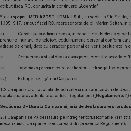
atribut fiscal RO, denumita in continuare
„Agentia”
* si cu sprijinul
MEDIAPOST HITMAIL S.A.,
cu sediul in Str. Siriului
13351917, atribut fiscal RO, reprezentata de dl. Marian Seitan, in 
(i) Constituie si administreaza, in conditii de deplina siguranta
prenume, numarul de telefon, codul numeric personal conform cartii d
adresa de email, date cu caracter personal ce vor fi prelucrate in c
(ii) Contacteaza si valideaza castigatorii premiilor acordate fizi
(iii) Expediaza premiile catre castigatori si strange toate proce
(iv) Extrage câștigătorii Campaniei.
1.2 Campania promotionala de achizitie si utilizare carduri de debi
derula sub prevederile prezentului Regulament
(„Regulamentul”)
c
Sectiunea 2 - Durata Campaniei, aria de desfasurare si produse
2.1 Campania se va desfasura pe intreg teritoriul Romaniei si in s
mecanismului Campaniei (sectiunea 3 din prezentul Regulament).