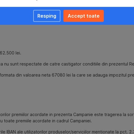
ecat cea a voucherului, suma ramasa necheltuita nu va putea fi util
ă este cazul, clientul putând să opteze pentru alte produse a căror 
Resping
Accept toate
62.500 lei.
ca nu sunt respectate de catre castigator conditiile din prezentul 
, formata din valoarea neta 67080 lei la care se adauga impozitul 
ilor premiilor acordate in prezenta Campanie este tragerea la sorti
tru toate premiile acordate in cadrul Campaniei.
le IBAN ale utilizatorilor produselor/serviciilor mentionate la pct. 2.3