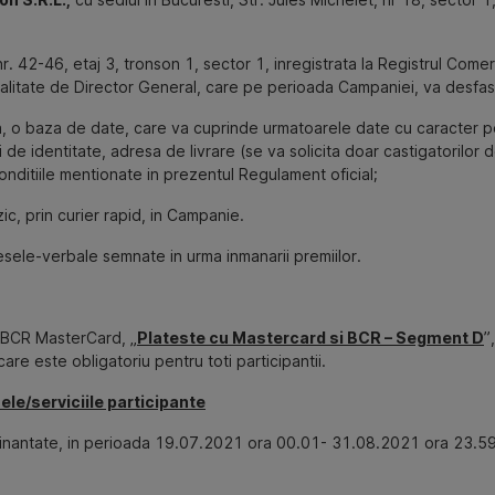
, nr. 42-46, etaj 3, tronson 1, sector 1, inregistrata la Registrul Com
calitate de Director General, care pe perioada Campaniei, va desfasu
, o baza de date, care va cuprinde urmatoarele date cu caracter pe
e identitate, adresa de livrare (se va solicita doar castigatorilor d
onditiile mentionate in prezentul Regulament oficial;
c, prin curier rapid, in Campanie.
sele-verbale semnate in urma inmanarii premiilor.
t BCR MasterCard, „
Plateste cu Mastercard si BCR – Segment D
”,
are este obligatoriu pentru toti participantii.
le/serviciile participante
trainantate, in perioada 19.07.2021 ora 00.01- 31.08.2021 ora 23.59