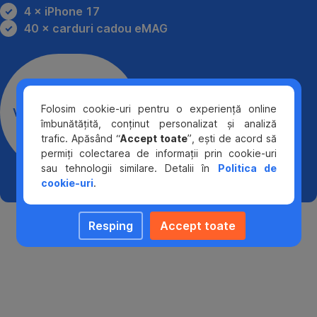
4 × iPhone 17
40 × carduri cadou eMAG
Folosim cookie-uri pentru o experiență online
Vezi regulamentul
,
îmbunătățită, conținut personalizat și analiză
Deschide
trafic. Apăsând “
Accept toate
”, ești de acord să
in
permiți colectarea de informații prin cookie-uri
sau tehnologii similare. Detalii în
Politica de
tab
cookie-uri
.
nou
Resping
Accept toate
Ce
carduri
intră