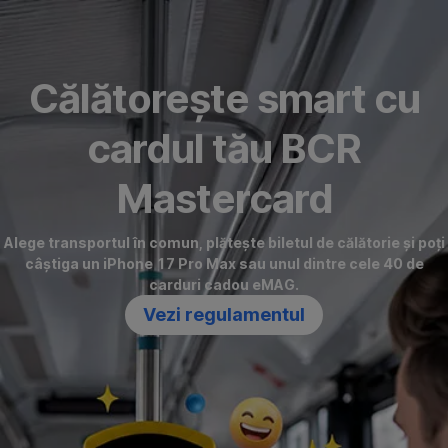
Omite
Călătorește smart cu
cardul tău BCR
Mastercard
Alege transportul în comun, plătește biletul de călătorie și poți
câștiga un iPhone 17 Pro Max sau unul dintre cele 40 de
carduri cadou eMAG.
Vezi regulamentul