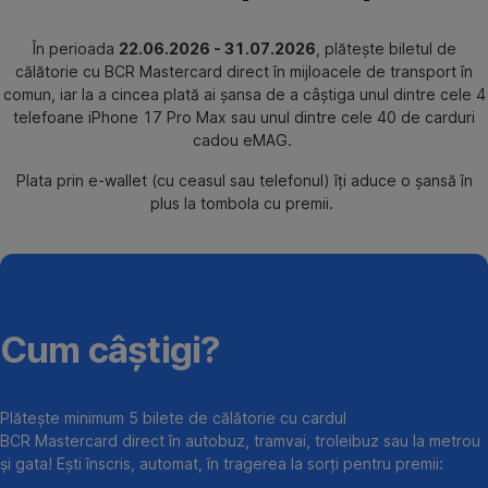
În perioada
22.06.2026 - 31.07.2026
, plătește biletul de
călătorie cu BCR Mastercard direct în mijloacele de transport în
comun, iar la a cincea plată ai șansa de a câștiga unul dintre cele 4
telefoane iPhone 17 Pro Max sau unul dintre cele 40 de carduri
cadou eMAG.
Plata prin e-wallet (cu ceasul sau telefonul) îți aduce o șansă în
plus la tombola cu premii.
Cum câștigi?
Plătește minimum 5 bilete de călătorie cu cardul
BCR Mastercard direct în autobuz, tramvai, troleibuz sau la metrou
și gata! Ești înscris, automat, în tragerea la sorți pentru premii: