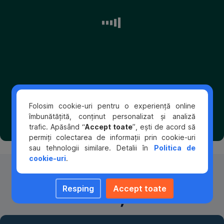
BCR.
În
plus,
Cum
unele
pregătești
programe
un
acordă
proiect
punctaje
pentru
importante,
a
de
accesa
obicei
surse
maxime,
Folosim cookie-uri pentru o experiență online
de
acelor
îmbunătățită, conținut personalizat și analiză
finanțare?
proiecte
trafic. Apăsând “
Accept toate
”, ești de acord să
Pentru
care
permiți colectarea de informații prin cookie-uri
că
își
sau tehnologii similare. Detalii în
Politica de
suntem
asumă
cookie-uri
.
parteneri
co-
Etapele obținerii unei
în
finanțarea.
toate
Poți
Resping
Accept toate
finanțări
inițiativele
apela
importante
cu
și
încredere