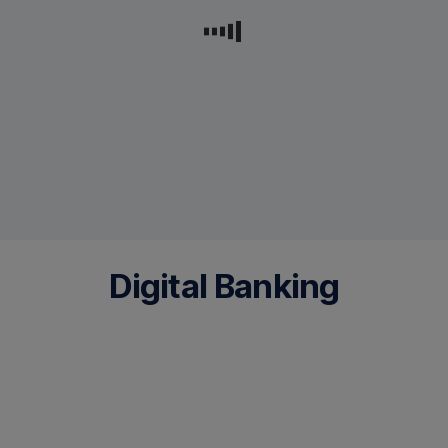
Digital Banking
George
Business
Platforma