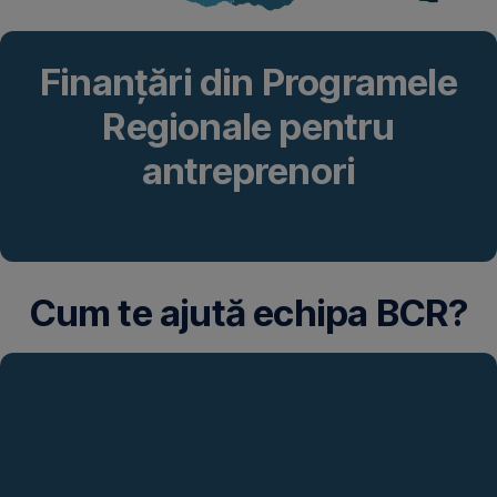
Finanțări din Programele
Regionale pentru
antreprenori
Cum te ajută echipa BCR?
1.
Pachet
cont