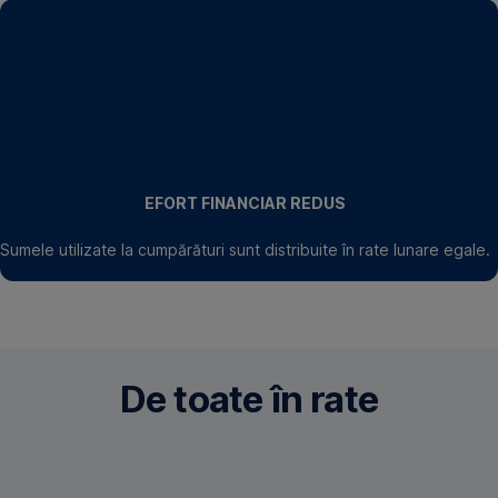
EFORT FINANCIAR REDUS
Sumele utilizate la cumpărături sunt distribuite în rate lunare egale.
De toate în rate
Activează
opțiunea