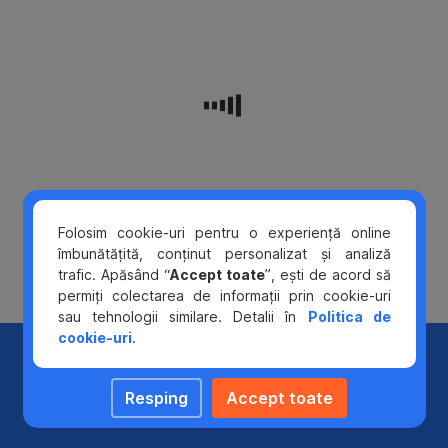
depinde
de
valoarea
cumpărăturii,
după
cum
urmează:
Valoare
plată la
Număr rate
comerciant
prin
Folosim cookie-uri pentru o experiență online
în lei sau
abonament
îmbunătățită, conținut personalizat și analiză
echivalent
activat
trafic. Apăsând “
Accept toate
”, ești de acord să
valută
permiți colectarea de informații prin cookie-uri
sau tehnologii similare. Detalii în
Politica de
lei
cookie-uri
.
%5B600,
3 rate
Unde verifici
1000)
Resping
Accept toate
cumpărăturile
lei
%5B1000,
6 rate