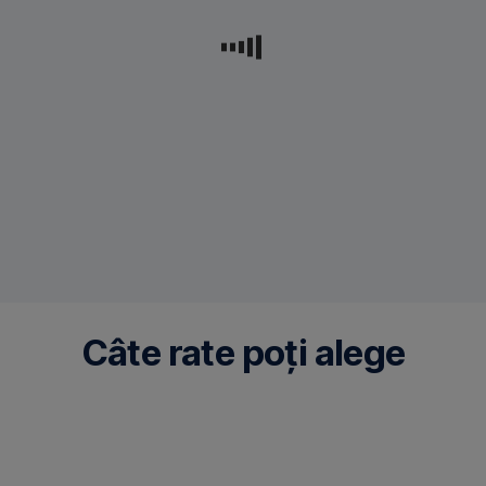
o
înregistrează
în
extras
Câte rate poți alege
Numărul
de
rate