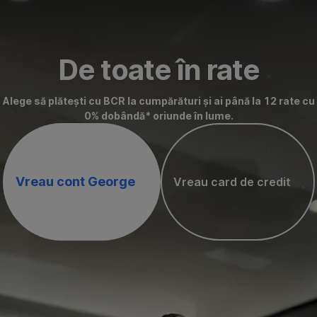
Omite
Mergi
Mergi
Mergi
Mergi
Mergi
Mergi
la
la
la
la
la
la
De toate în rate
De
Câte
Unde verifici
Costuri
Cum
Descoperă
toate
rate
cumpărăturile
și
anulez
George
Alege să plătești cu BCR la cumpărături și ai până la 12 rate cu
în
poți
plătite
tarife
un
Business
0% dobândă* oriunde în lume.
rate
alege
în
plan
rate?
de
rate?
Vreau cont George
Vreau card de credit
,
,
D
D
e
e
s
s
c
c
h
h
i
i
d
d