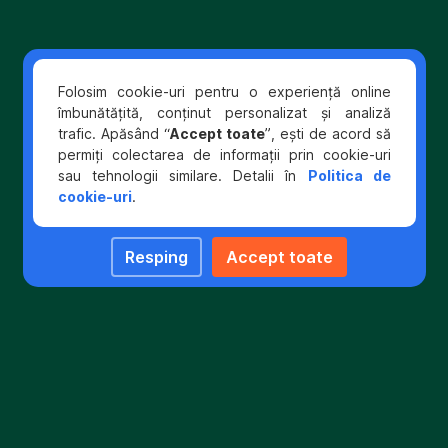
de
Clientul
leasing,
plătitor
chirii,
poate
etc.),
încheia
Folosim cookie-uri pentru o experiență online
fără
Contractul
îmbunătățită, conținut personalizat și analiză
a
privind
trafic. Apăsând “
Accept toate
”, ești de acord să
fi
plata
permiți colectarea de informații prin cookie-uri
necesar
prin
sau tehnologii similare. Detalii în
Politica de
un
Standing
cookie-uri
.
alt consimţămant
Order,
al
atât
plătitorului
în
Resping
Accept toate
decât
sucursalele
cel
BCR
dat
cât
prin
și
contract.
prin
Internet
Banking.
Clientul
plătitor