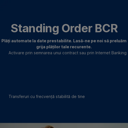
Omite
Mergi
Mergi
Mergi
la
la
la
Standing Order BCR
Ce
Vreau
Documente
primesc?
să
necesare
Plăți automate la date prestabilite. Lasă-ne pe noi să preluăm
știu
grija plăților tale recurente.
Activare prin semnarea unui contract sau prin Internet Banking
mai
mult
Transferuri cu frecvență stabilită de tine