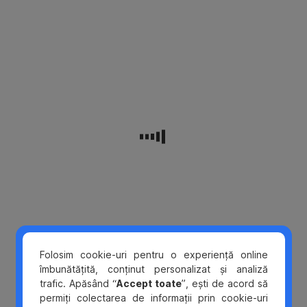
Varietate
Poți
deține
mai
multe
carduri
atașate
aceluiași
cont
cu
acces
direct
la
contul
companiei
Folosim cookie-uri pentru o experiență online
îmbunătățită, conținut personalizat și analiză
trafic. Apăsând “
Accept toate
”, ești de acord să
Acces
permiți colectarea de informații prin cookie-uri