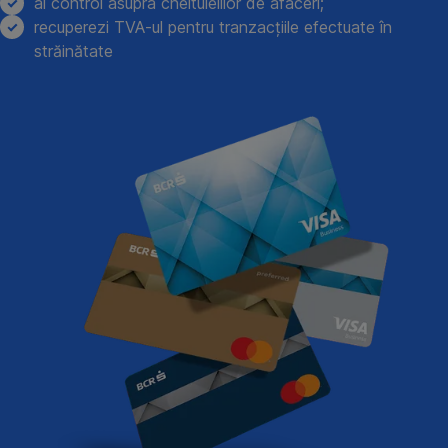
ai control asupra cheltuielilor de afaceri;
recuperezi TVA-ul pentru tranzacțiile efectuate în
străinătate