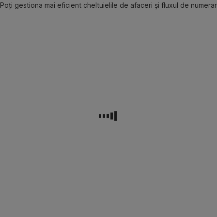
Poți gestiona mai eficient cheltuielile de afaceri și fluxul de numerar
Varietate
Poți
deține
mai
multe
carduri
atașate
aceluiași
cont
cu
acces
direct
la
contul
companiei