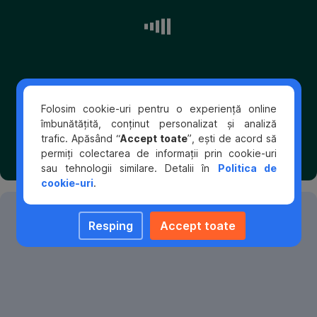
care
au
capital
social
integral
privat
și
Folosim cookie-uri pentru o experiență online
cel
îmbunătățită, conținut personalizat și analiză
puțin
trafic. Apăsând “
Accept toate
”, ești de acord să
unul
permiți colectarea de informații prin cookie-uri
dintre
sau tehnologii similare. Detalii în
Politica de
asociați
cookie-uri
.
/
acționari
este
Creează
Resping
Accept toate
o
cel
persoană
puțin
de
gen
un
feminin
loc
care
de