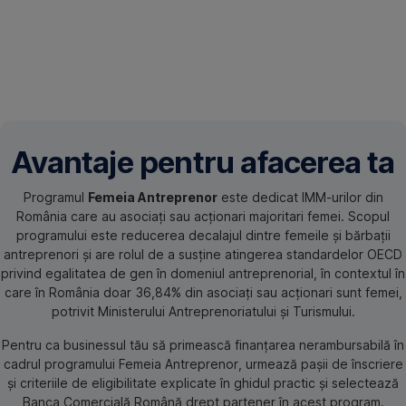
Avantaje pentru afacerea ta
Programul
Femeia Antreprenor
este dedicat IMM-urilor din
România care au asociați sau
acționari majoritari femei. Scopul
programului este reducerea decalajul dintre femeile și bărbații
antreprenori și are rolul de a susține atingerea standardelor OECD
privind egalitatea de gen în domeniul antreprenorial, în contextul în
care în România doar 36,84% din asociați sau acționari sunt femei,
potrivit Ministerului Antreprenoriatului și Turismului.
Pentru ca businessul tău să primească finanțarea nerambursabilă în
cadrul programului Femeia Antreprenor, urmează pașii de înscriere
și criteriile de eligibilitate explicate în ghidul practic și selectează
Banca Comercială Română drept partener în acest program.