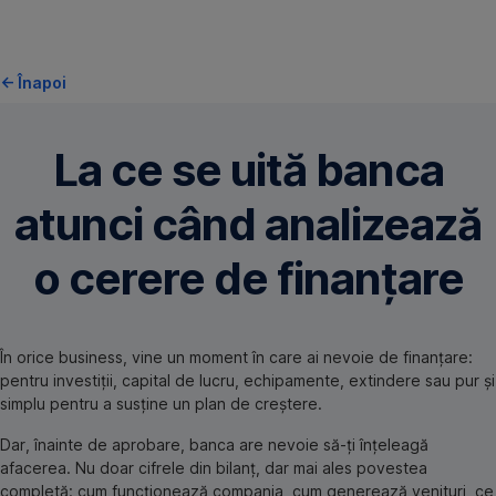
Omite
,
<- Înapoi
Deschide
in
tab
La ce se uită banca
nou
atunci când analizează
o cerere de finanțare
În orice business, vine un moment în care ai nevoie de finanțare:
pentru investiții, capital de lucru, echipamente, extindere sau pur și
simplu pentru a susține un plan de creștere.
Dar, înainte de aprobare, banca are nevoie să-ți înțeleagă
afacerea. Nu doar cifrele din bilanț, dar mai ales povestea
completă: cum funcționează compania, cum generează venituri, ce