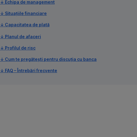
↓ Echipa de management
↓ Situațiile financiare
↓ Capacitatea de plată
↓ Planul de afaceri
↓ Profilul de risc
↓ Cum te pregătești pentru discuția cu banca
↓ FAQ – Întrebări frecvente
Afacerea
și
stabilitatea
ei