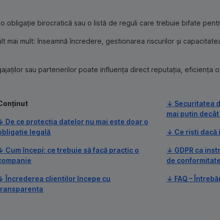
obligație birocratică sau o listă de reguli care trebuie bifate pent
lt mai mult: înseamnă încredere, gestionarea riscurilor și capacitat
ajaților sau partenerilor poate influența direct reputația, eficiența op
Conținut
↓ Securitatea d
mai puțin decât
↓ De ce protecția datelor nu mai este doar o
obligație legală
↓ Ce riști dacă 
↓ Cum începi: ce trebuie să facă practic o
↓ GDPR ca inst
companie
de conformitat
↓ Încrederea clienților începe cu
↓ FAQ – Întrebă
transparența