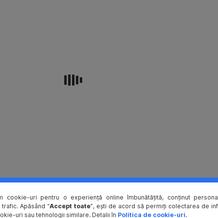
se
iau
„din
mers”,
fără
o
imagine
clară
asupra
impactului
lor
pe
termen
mediu
și
lung.
Dacă
vrei
m cookie-uri pentru o experiență online îmbunătățită, conținut personal
să
 trafic. Apăsând “
Accept toate
”, ești de acord să permiți colectarea de in
construieșt
okie-uri sau tehnologii similare. Detalii în
Politica de cookie-uri
.