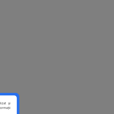
izat și
formații
i