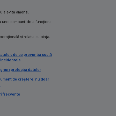
ru a evita amenzi.
ea unei companii de a funcționa
erațională și relația cu piața.
atelor: de ce prevenția costă
 incidentele
ignori protecția datelor
rument de creștere, nu doar
e
ri frecvente