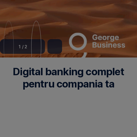
1
/
2
Digital banking complet
pentru compania ta
Platforma de digital banking pentru IMM-uri si companii mari.
George
Operațiunile bancare complexe pot deveni o experiență simplă,
Business
digitală și sigură.