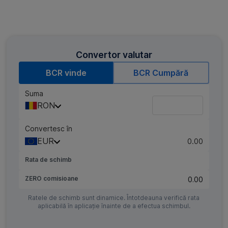
sectorul
de
idei
IMM
succes.
inovative
din
Cursurile
care
România.​
și
sprijină
sfaturile
comunitățile
Convertor valutar
de
locale.
IQ
management
DIGITAL
BCR vinde
BCR Cumpără
sunt
își
Cu
oferite
propune
Smart
Suma
pe
să
Business
RON
o
ofere
Café,
platformă
IMM-
aducem
Convertesc în
de
urilor
comunitățile
EUR
0.00
tip
din
de
e-
România
business
Rata de schimb
learning,
resurse
din
care
valoroase
întreaga
ZERO comisioane
0.00
a
și
țară,
ajuns
practice
Ratele de schimb sunt dinamice. Întotdeauna verifică rata
sprijinind
la
aplicabilă în aplicație înainte de a efectua schimbul.
de
astfel
22.496
know-
inovația
de