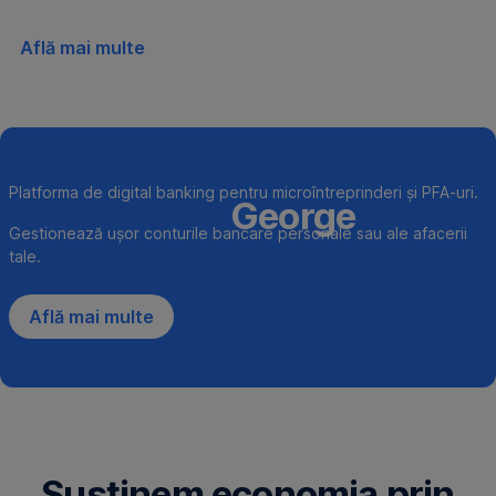
Află mai multe
Platforma de digital banking pentru microîntreprinderi și PFA-uri.
George
Gestionează ușor conturile bancare personale sau ale afacerii
tale.
Află mai multe
Susținem economia prin