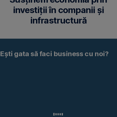
investiții în companii și
infrastructură
Ești gata să faci business cu noi?
170.000+
antreprenori
au
ales
George
pentru
afacerea
lor