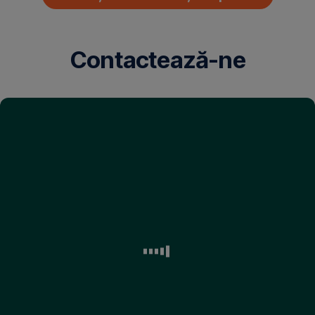
,
Deschide
in
tab
Contactează-ne
nou