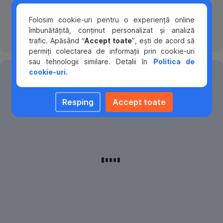
își
antreprenori.
despre
gestioneze
Folosim cookie-uri pentru o experiență online
programele
mai
îmbunătățită, conținut personalizat și analiză
Suntem
de
eficient
trafic. Apăsând “
Accept toate
”, ești de acord să
aici
finanțare
afacerea.
permiți colectarea de informații prin cookie-uri
să
din
sau tehnologii similare. Detalii în
Politica de
te
fonduri
Școala
Aici
cookie-uri
.
ajutăm
europene
găsești
să
sau
de
informații
investești
naționale.
Business
Resping
Accept toate
utile
durabil
despre
și
George
finanțare,
competitiv
SmartEU
Școala
administrarea
în
are
de
fluxurilor
agricultură.
în
Business
financiare,
acest
este
digitalizarea
moment
platforma
operațiunilor
40
online
și
de
disponibilă
soluții
programe
gratuit
bancare
de
care
pentru
finanțare