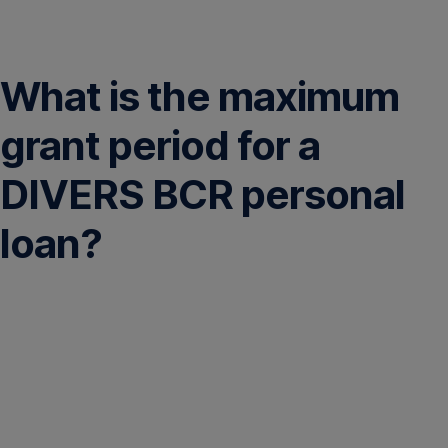
Skip
Navigation
What is the maximum
grant period for a
DIVERS BCR personal
loan?
The
credit
is
granted
for
a
maximum