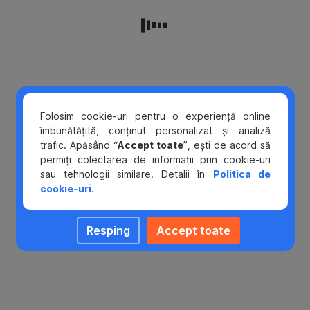
period
of
5
years,
provided
that
at
the
Folosim cookie-uri pentru o experiență online
end
îmbunătățită, conținut personalizat și analiză
of
trafic. Apăsând “
Accept toate
”, ești de acord să
the
permiți colectarea de informații prin cookie-uri
repayment
sau tehnologii similare. Detalii în
Politica de
period
cookie-uri
.
your
age
Resping
Accept toate
does
not
exceed:
The
legal